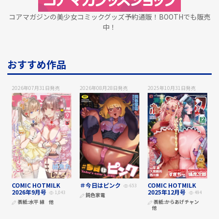
コアマガジンの美少女コミックグッズ予約通販！BOOTHでも販売
中！
おすすめ作品
2026年07月31日
発売
2026年08月28日
発売
2025年10月31日
発売
COMIC HOTMILK
＃今日はピンク
COMIC HOTMILK
653
2026年9月号
2025年12月号
1,043
494
鈍色家電
表紙:
水平 線
他
表紙:
からあげチャン
他