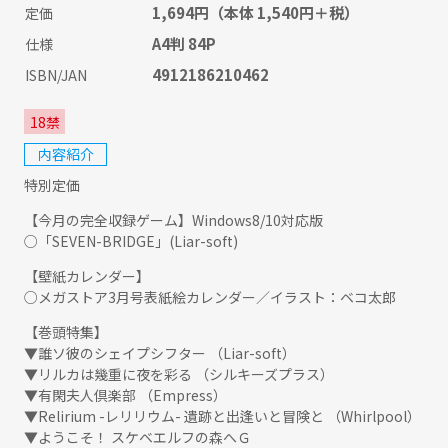
1,694円
（本体 1,540円＋税）
定価
A4判 84P
仕様
4912186210462
ISBN/JAN
18禁
内容紹介
特別定価
【今月の完全収録ゲーム】Windows8/10対応版
○「SEVEN-BRIDGE」(Liar-soft)
【壁紙カレンダー】
○メガストア3月号表紙絵カレンダー／イラスト：ベコ太郎
【巻頭特集】
▼誰ソ彼のシェイプシフター （Liar-soft）
▼リルカは幾重に夜を彩る （シルキーズプラス）
▼有閑夫人倶楽部 （Empress）
▼Relirium -レリリウム- 遺跡と出逢いと冒険と （Whirlpool）
▼ようこそ！ スケベエルフの森へＧ