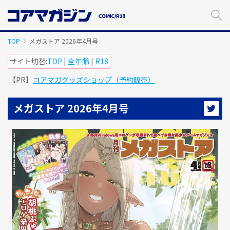
メ
イ
ン
コ
TOP
メガストア 2026年4月号
ン
テ
サイト切替:
TOP
|
全年齢
|
R18
ン
【PR】
コアマガグッズショップ（予約販売）
ツ
に
ス
メガストア 2026年4月号
キ
ッ
プ
す
る