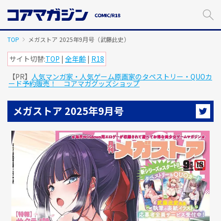
メ
イ
ン
コ
TOP
メガストア 2025年9月号（武藤此史）
ン
テ
サイト切替:
TOP
|
全年齢
|
R18
ン
【PR】
人気マンガ家・人気ゲーム原画家のタペストリー・QUOカ
ツ
ード予約販売！ コアマガグッズショップ
に
ス
キ
メガストア 2025年9月号
ッ
プ
す
る