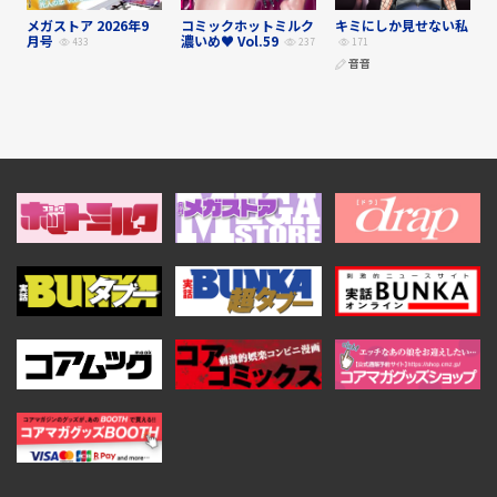
メガストア 2026年9
コミックホットミルク
キミにしか見せない私
月号
濃いめ♥ Vol.59
433
237
171
音音