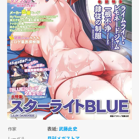
表紙:
武藤此史
作家
月刊メガストア
レーベル