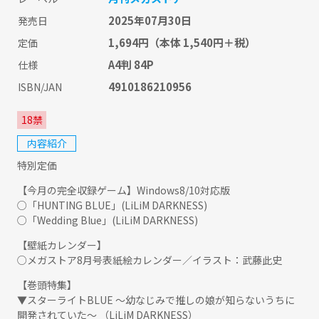
2025年07月30日
発売日
1,694円
（本体 1,540円＋税）
定価
A4判 84P
仕様
4910186210956
ISBN/JAN
18禁
内容紹介
特別定価
【今月の完全収録ゲーム】Windows8/10対応版
○「HUNTING BLUE」(LiLiM DARKNESS)
○「Wedding Blue」(LiLiM DARKNESS)
【壁紙カレンダー】
○メガストア8月号表紙絵カレンダー／イラスト：武藤此史
【巻頭特集】
▼スターライトBLUE ～幼なじみで推しの娘が知らないうちに
開発されていた～ （LiLiM DARKNESS）