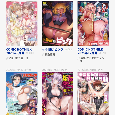
COMIC HOTMILK
＃今日はピンク
COMIC HOTMILK
502
2026年9月号
2025年12月号
1,030
493
鈍色家電
表紙:
水平 線
他
表紙:
からあげチャン
他
2026年07月30日
発売
2026年07月30日
発売
2026年09月10日
発売