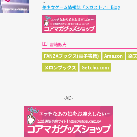
↓
美少女ゲーム情報誌「メガストア」Blog
書籍販売
FANZAブックス(電子書籍)
Amazon
楽天
メロンブックス
Getchu.com
-AD-