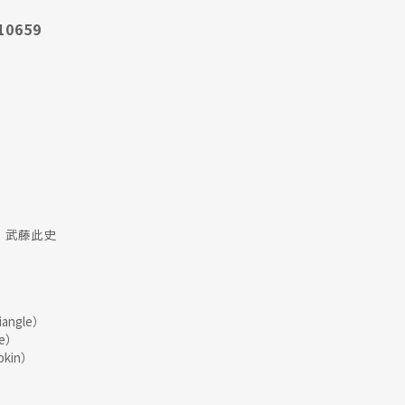
10659
：武藤此史
ngle）
e）
kin）