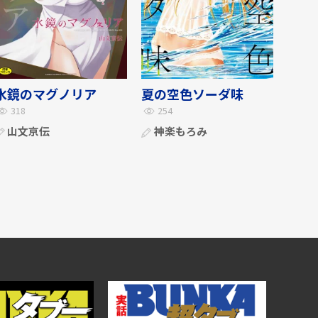
水鏡のマグノリア
夏の空色ソーダ味
318
254
山文京伝
神楽もろみ