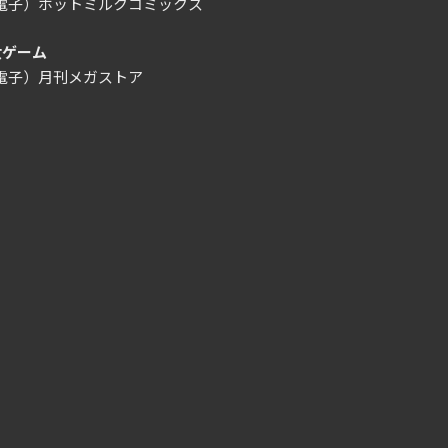
/電子）ホットミルクコミックス
女ゲーム
/電子）月刊メガストア