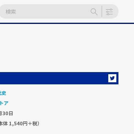
此史
トア
月30日
本体 1,540円＋税）