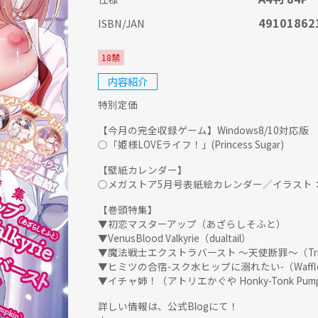
49101862
ISBN/JAN
18禁
内容紹介
特別定価
【今月の完全収録ゲーム】Windows8/10対応版
○「姫様LOVEライフ！」(Princess Sugar)
【壁紙カレンダー】
○メガストア5月号表紙絵カレンダー／イラスト
【巻頭特集】
▼初恋マスターアップ（あざらしそふと）
▼VenusBlood Valkyrie（dualtail）
▼魔法戦士エクストラバースト ～天使断罪～（Tria
▼ヒミツの合宿-スク水ヒップに溺れたい-（Waffl
▼イチャ姉！（アトリエかぐや Honky-Tonk Pump
詳しい情報は、公式Blogにて！