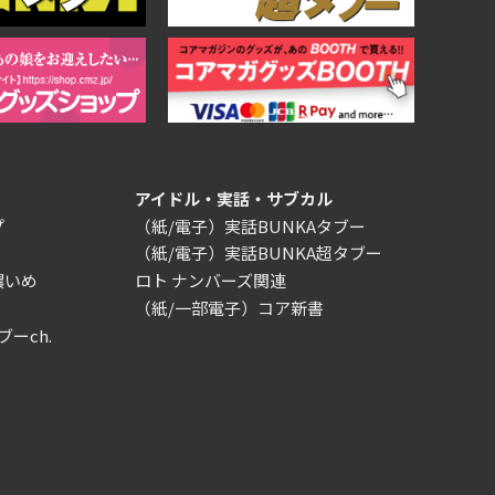
アイドル・実話・サブカル
プ
（紙/電子）実話BUNKAタブー
（紙/電子）実話BUNKA超タブー
濃いめ
ロト ナンバーズ関連
（紙/一部電子）コア新書
ブーch.