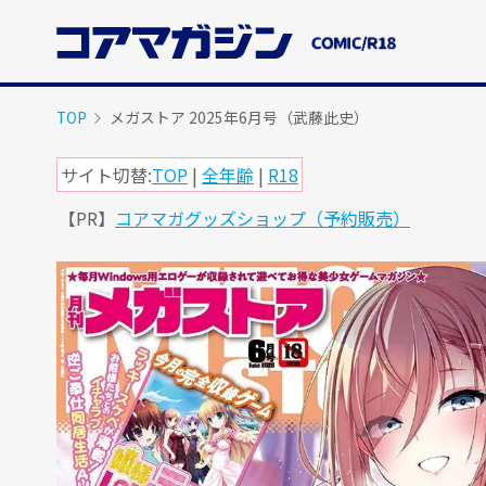
メ
イ
ン
コ
ン
TOP
メガストア 2025年6月号（武藤此史）
テ
ン
サイト切替:
TOP
|
全年齢
|
R18
ツ
【PR】
コアマガグッズショップ（予約販売）
に
ス
キ
ッ
プ
す
る