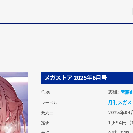
メガストア 2025年6月号
作家
表紙:
武藤
月刊メガス
レーベル
2025年04
発売日
1,694円
（
定価
A4判 84P
仕様