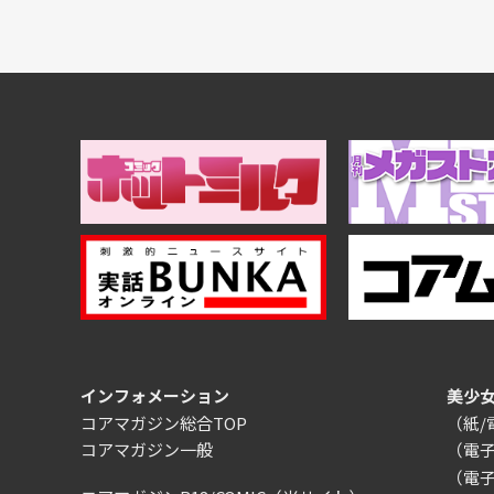
インフォメーション
美少
コアマガジン総合TOP
（紙
コアマガジン一般
（電
（電