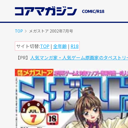
メ
イ
ン
コ
ン
TOP
メガストア 2002年7月号
テ
ン
サイト切替:
TOP
|
全年齢
|
R18
ツ
【PR】
人気マンガ家・人気ゲーム原画家のタペストリ
に
ス
キ
ッ
プ
す
る