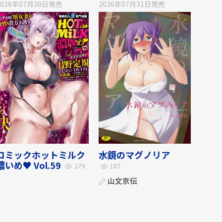
2026年07月30日
発売
2026年07月31日
発売
コミックホットミルク
水鏡のマグノリア
濃いめ♥ Vol.59
279
187
山文京伝