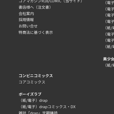
コアマガジンR18/COMIC
（当サイト）
（電
書店様へ（注文書）
（電子）
会社案内
（電
採用情報
（電
お問い合せ
（紙
特商法に基づく表示
（電子）
（電子
（紙
美少
（紙
コンビニコミックス
コアコミックス
ボーイズラブ
（紙/電子）drap
（紙/電子）drapコミックス・DX
雑誌「drap」定期購読