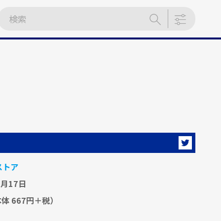
ストア
5月17日
体 667円＋税）