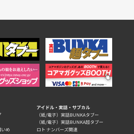
アイドル・実話・サブカル
プ
（紙/電子）実話BUNKAタブー
（紙/電子）実話BUNKA超タブー
濃いめ
ロト ナンバーズ関連