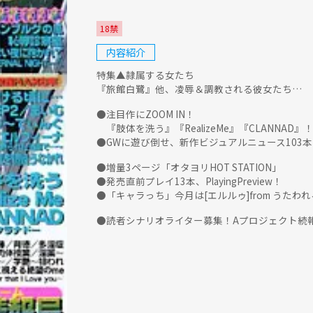
18禁
内容紹介
特集▲隷属する女たち
『旅館白鷺』他、凌辱＆調教される彼女たち…
●注目作にZOOM IN！
『肢体を洗う』『RealizeMe』『CLANNAD』
●GWに遊び倒せ、新作ビジュアルニュース103本
●増量3ページ「オタヨリHOT STATION」
●発売直前プレイ13本、PlayingPreview！
●「キャラっち」今月は[エルルゥ]from うたわ
●読者シナリオライター募集！Aプロジェクト続