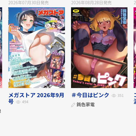
2026年07月30日
発売
2026年08月28日
発売
メガストア 2026年9月
＃今日はピンク
351
号
494
鈍色家電
他