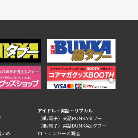
アイドル・実話・サブカル
プ
（紙/電子）実話BUNKAタブー
（紙/電子）実話BUNKA超タブー
濃いめ
ロト ナンバーズ関連