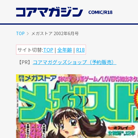
メ
イ
ン
コ
ン
TOP
メガストア 2002年6月号
テ
ン
サイト切替:
TOP
|
全年齢
|
R18
ツ
【PR】
コアマガグッズショップ（予約販売）
に
ス
キ
ッ
プ
す
る