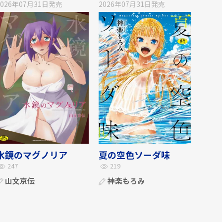
2026年07月31日
発売
2026年07月31日
発売
水鏡のマグノリア
夏の空色ソーダ味
247
219
山文京伝
神楽もろみ