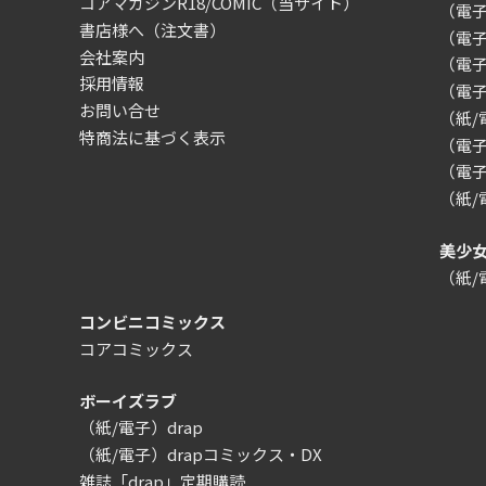
コアマガジンR18/COMIC
（当サイト）
（電
書店様へ（注文書）
（電子）
会社案内
（電
採用情報
（電
お問い合せ
（紙
特商法に基づく表示
（電子）
（電子
（紙
美少
（紙
コンビニコミックス
コアコミックス
ボーイズラブ
（紙/電子）drap
（紙/電子）drapコミックス・DX
雑誌「drap」定期購読