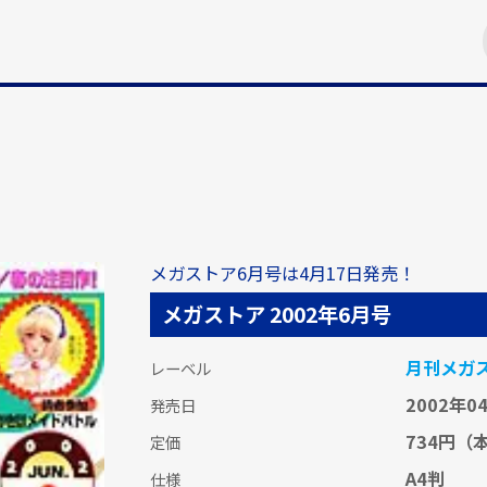
メガストア6月号は4月17日発売！
メガストア 2002年6月号
月刊メガ
レーベル
2002年0
発売日
734円
（本
定価
A4判
仕様