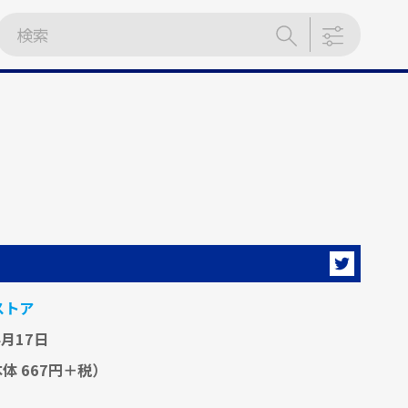
ストア
4月17日
体 667円＋税）