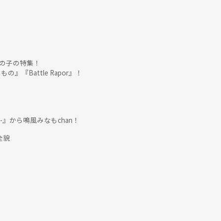
の子の特集！
の』『Battle Rapor』！
art-』から鳴風みなもchan！
全貌