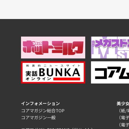
インフォメーション
美少
コアマガジン総合TOP
（紙
コアマガジン一般
（電
（電