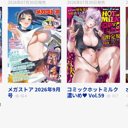
2026年07月30日
発売
2026年07月30日
発売
メガストア 2026年9月
コミックホットミルク
号
濃いめ♥ Vol.59
614
317
他