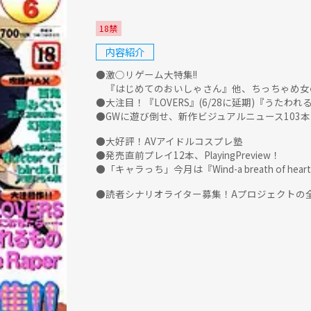
18禁
内容紹介
●激○リゲーム大特集!!
『はじめてのおいしゃさん』他、ちっちゃめ女
●大注目！『LOVERS』(6/28に延期)『うたわれるも
●GWに遊び倒せ、新作ビジュアルニュース103本
●大好評！AVアイドルコスプレ塾
●発売直前プレイ12本、PlayingPreview！
●「キャラっち」今月は『Wind-a breath of he
●読者シナリオライター募集！Aプロジェクトの