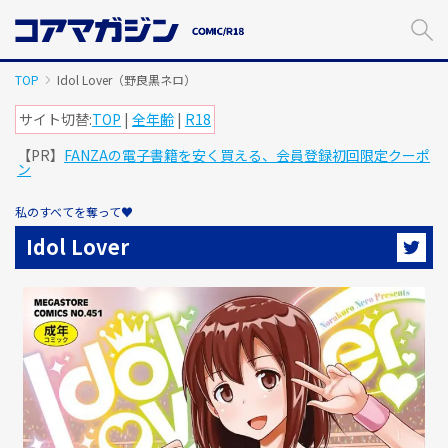
メ
イ
ン
コ
TOP
Idol Lover（野良黒ネロ）
ン
テ
サイト切替:
TOP
|
全年齢
|
R18
ン
【PR】
FANZAの電子書籍を安く買える、会員登録初回限定クーポ
ツ
ン
に
ス
私のすべてを奪って♥
キ
ッ
Idol Lover
プ
す
る