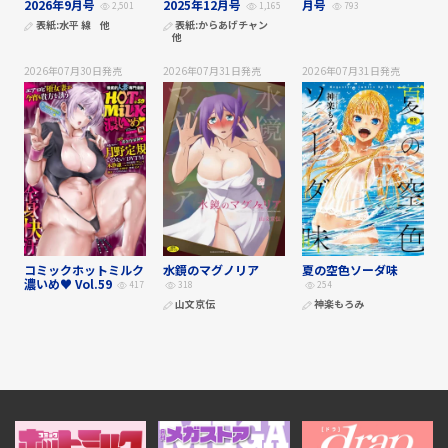
2026年9月号
2025年12月号
月号
2,501
1,165
793
表紙:
水平 線
他
表紙:
からあげチャン
他
2026年07月30日
発売
2026年07月31日
発売
2026年07月31日
発売
コミックホットミルク
水鏡のマグノリア
夏の空色ソーダ味
濃いめ♥ Vol.59
417
318
254
山文京伝
神楽もろみ