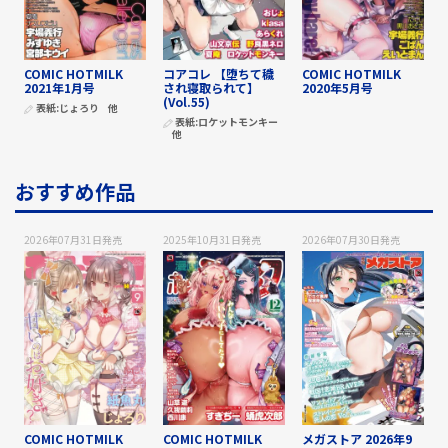
COMIC HOTMILK
コアコレ 【堕ちて穢
COMIC HOTMILK
2021年1月号
され寝取られて】
2020年5月号
(Vol.55)
表紙:
じょろり
他
表紙:
ロケットモンキー
他
おすすめ作品
2026年07月31日
発売
2025年10月31日
発売
2026年07月30日
発売
COMIC HOTMILK
COMIC HOTMILK
メガストア 2026年9