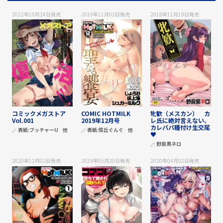
2022年10月24日
発売
2019年11月02日
発売
2018年11月19日
発売
コミックメガストア
COMIC HOTMILK
牝歓（メスカン） カ
Vol.001
2019年12月号
レ氏に絶対言えない、
カレパパ種付け生交尾
表紙:
ブッチャーU
他
表紙:
笹丘ぐんぐ
他
♥
野良黒ネロ
2020年12月02日
発売
2019年05月20日
発売
2020年04月02日
発売