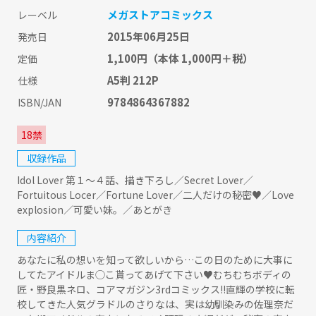
メガストアコミックス
レーベル
2015年06月25日
発売日
1,100円
（本体 1,000円＋税）
定価
A5判 212P
仕様
9784864367882
ISBN/JAN
18禁
収録作品
Idol Lover 第１～４話、描き下ろし／Secret Lover／
Fortuitous Locer／Fortune Lover／二人だけの秘密♥／Love
explosion／可愛い妹。／あとがき
内容紹介
あなたに私の想いを知って欲しいから…この日のために大事に
してたアイドルま◯こ貰ってあげて下さい♥むちむちボディの
匠・野良黒ネロ、コアマガジン3rdコミックス!!直輝の学校に転
校してきた人気グラドルのさりなは、実は幼馴染みの佐理奈だ