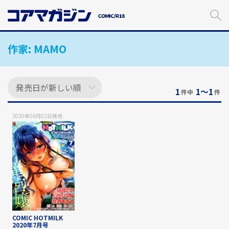
メ
イ
ン
コ
作家:
MAMO
ン
テ
ン
ツ
に
1
1〜1
件中
件
ス
キ
2020年06月02日
発売
ッ
プ
す
る
COMIC HOTMILK
2020年7月号