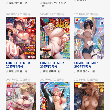
表紙:
水平 線
他
表紙:
じゃが山たらヲ
他
2025年05月02日
発売
2024年12月02日
発売
2024年07月02日
発売
COMIC HOTMILK
COMIC HOTMILK
COMIC HOTMILK
2025年6月号
2025年1月号
2024年8月号
表紙:
水平 線
他
表紙:
破壊神
他
表紙:
きろめ
他
2024年02月02日
発売
2023年09月01日
発売
2023年05月02日
発売