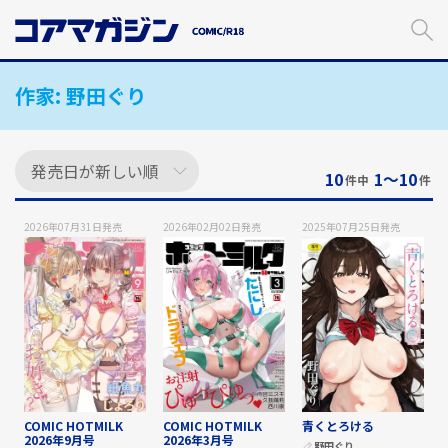
メ
イ
ン
コ
作家:
野田ぐり
ン
テ
ン
ツ
に
10
1〜10
件中
件
ス
キ
2026年07月31日
発売
2026年02月02日
発売
2025年07月25日
発売
ッ
プ
す
る
COMIC HOTMILK
COMIC HOTMILK
青くとろける
2026年9月号
2026年3月号
野田ぐり