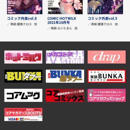
コミック外楽vol.8
COMIC HOTMILK
コミック外楽vol.5
2021年10月号
表紙:
健康クロス
他
表紙:
健康クロス
他
表紙:
えいとまん
他