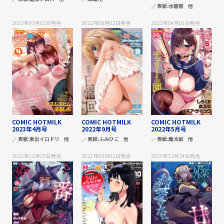
表紙:
水龍敬
他
2023年03月02日
発売
2022年08月02日
発売
2022年04月01日
発売
COMIC HOTMILK
COMIC HOTMILK
COMIC HOTMILK
2023年4月号
2022年9月号
2022年5月号
表紙:
東出イロドリ
他
表紙:
ふみひこ
他
表紙:
魔太郎
他
2021年12月25日
発売
2021年09月02日
発売
2020年12月24日
発売