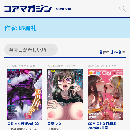
メ
イ
ン
コ
作家:
眼魔礼
ン
テ
ン
ツ
に
9
1〜9
件中
件
ス
キ
2025年07月25日
発売
2024年01月26日
発売
2024年01月04日
発売
ッ
プ
す
る
コミック外楽vol.22
産廃少女
COMIC HOTMILK
2024年2月号
表紙:
健康クロス
他
眼魔礼