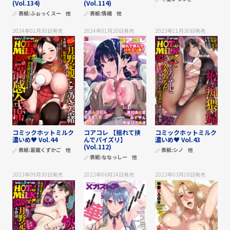
(Vol.134)
(Vol.114)
表紙:
ふぉっくスー
他
表紙:
情緒
他
2024年01月30日
発売
2024年01月20日
発売
2023年11月30日
発売
コミックホットミルク
コアコレ 【揺れて挟
コミックホットミルク
濃いめ♥ Vol.44
んでパイズリ】
濃いめ♥ Vol.43
(Vol.112)
表紙:
葛籠くずかご
他
表紙:
シノ
他
表紙:
ななっしー
他
2023年09月30日
発売
2023年06月24日
発売
2023年03月18日
発売