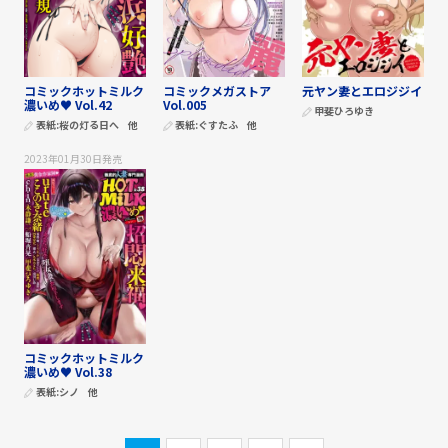
コミックホットミルク
コミックメガストア
元ヤン妻とエロジジイ
濃いめ♥ Vol.42
Vol.005
甲斐ひろゆき
表紙:
桜の灯る日へ
他
表紙:
ぐすたふ
他
2023年01月30日
発売
コミックホットミルク
濃いめ♥ Vol.38
表紙:
シノ
他