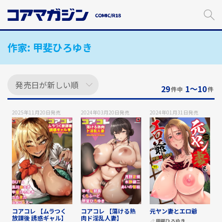
メ
イ
ン
コ
作家:
甲斐ひろゆき
ン
テ
ン
ツ
に
29
1〜10
件中
件
ス
キ
2025年11月20日
発売
2024年03月20日
発売
2024年01月31日
発売
ッ
プ
す
る
コアコレ 【ムラつく
コアコレ 【蕩ける熟
元ヤン妻とエロ爺
放課後 誘惑ギャル】
肉ド淫乱人妻】
甲斐ひろゆき