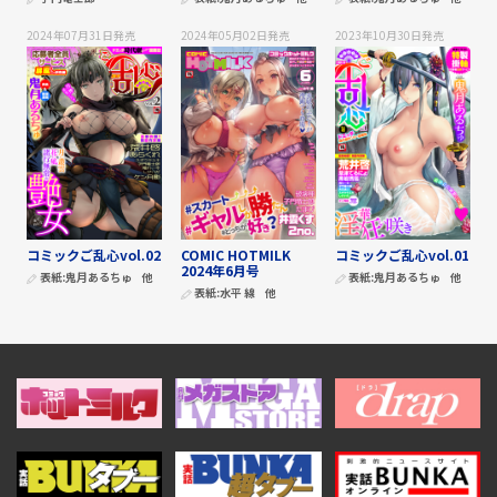
2024年07月31日
発売
2024年05月02日
発売
2023年10月30日
発売
コミックご乱心vol.02
COMIC HOTMILK
コミックご乱心vol.01
2024年6月号
表紙:
鬼月あるちゅ
他
表紙:
鬼月あるちゅ
他
表紙:
水平 線
他