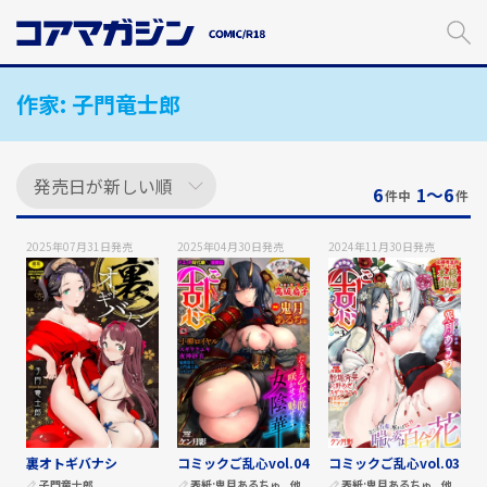
メ
イ
ン
コ
作家:
子門竜士郎
ン
テ
ン
ツ
に
6
1〜6
件中
件
ス
キ
2025年07月31日
発売
2025年04月30日
発売
2024年11月30日
発売
ッ
プ
す
る
裏オトギバナシ
コミックご乱心vol.04
コミックご乱心vol.03
子門竜士郎
表紙:
鬼月あるちゅ
他
表紙:
鬼月あるちゅ
他