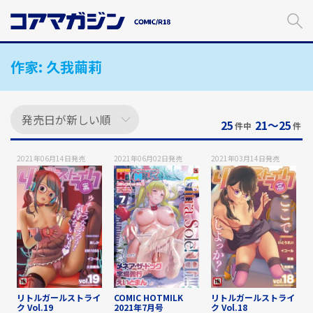
メ
イ
ン
コ
作家:
久我繭莉
ン
テ
ン
ツ
に
25
21〜25
件中
件
ス
キ
2021年06月14日
発売
2021年06月02日
発売
2021年03月14日
発売
ッ
プ
す
る
リトルガールストライ
COMIC HOTMILK
リトルガールストライ
ク Vol.19
2021年7月号
ク Vol.18