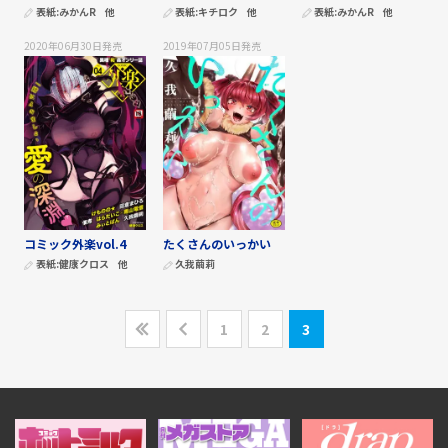
表紙:
みかんR
他
表紙:
キチロク
他
表紙:
みかんR
他
2020年06月30日
発売
2019年07月05日
発売
コミック外楽vol.4
たくさんのいっかい
表紙:
健康クロス
他
久我繭莉
1
2
3