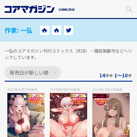
メ
イ
ン
コ
ン
作家:
一弘
テ
ン
ツ
一弘のコアマガジン刊行コミックス（R18）・雑誌掲載作などへリ
に
ンクしています。
ス
キ
ッ
14
1〜10
件中
件
プ
す
2025年10月20日
発売
2023年02月20日
発売
2022年12月20日
発売
る