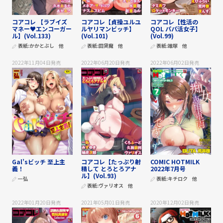
コアコレ 【ラブイズ
コアコレ【貞操ユルユ
コアコレ【性活の
マネー♥エンコーガー
ルヤリマンビッチ】
QOL パパ活女子】
ル】(Vol.133)
(Vol.101)
(Vol.99)
表紙:
かかとぶし
他
表紙:
田貸魔
他
表紙:
誰塚
他
2022年11月04日
発売
2022年06月20日
発売
2022年06月02日
発売
Gal’sビッチ 至上主
コアコレ【たっぷり射
COMIC HOTMILK
義！
精して とろとろアナ
2022年7月号
ル】(Vol.93)
一弘
表紙:
キチロク
他
表紙:
ヴァリオス
他
2022年01月20日
発売
2021年05月01日
発売
2020年12月02日
発売