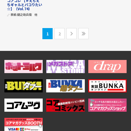
コアコレ 【＃えちえ
ちギャルとパコりたい
☆】（Vol.74）
表紙:
腿之助兵衛
他
1
2