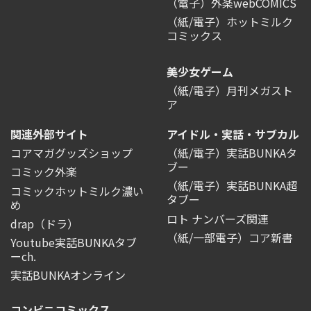
（電子）外楽webCOMICS
（紙/電子）ホットミルク
コミックス
美少女ゲーム
（紙/電子）月刊メガスト
ア
関連外部サイト
アイドル・実話・サブカル
コアマガグッズショップ
（紙/電子）実話BUNKAタ
ブー
コミック外楽
（紙/電子）実話BUNKA超
コミックホットミルク濃い
タブー
め
ロト ナンバーズ関連
drap（ドラ）
（紙/一部電子）コア新書
Youtube実話BUNKAタブ
ーch.
実話BUNKAオンライン
コンビニコミックス