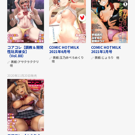
コアコレ【調教＆開発
COMIC HOTMILK
COMIC HOTMILK
性玩具彼女】
2021年6月号
2021年1月号
（Vol.88）
表紙:
玉乃井ぺろめくり
表紙:
じょろり
他
他
表紙:
アサクラククリ
他
2020年11月20日
発売