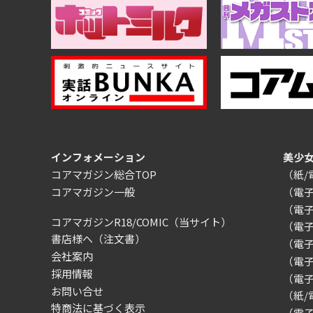
インフォメーション
美少
コアマガジン総合TOP
（紙
コアマガジン一般
（電
（電
コアマガジンR18/COMIC
（当サイト）
（電
書店様へ（注文書）
（電子）
会社案内
（電
採用情報
（電
お問い合せ
（紙
特商法に基づく表示
（電子）