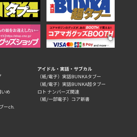
アイドル・実話・サブカル
プ
（紙/電子）実話BUNKAタブー
（紙/電子）実話BUNKA超タブー
濃いめ
ロト ナンバーズ関連
（紙/一部電子）コア新書
ブーch.