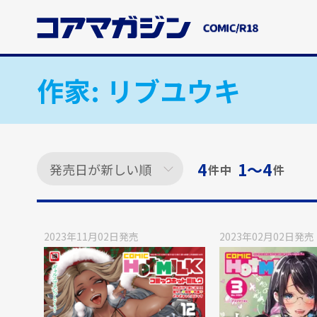
メ
イ
ン
コ
ン
作家:
リブユウキ
テ
ン
ツ
に
ス
4
1〜4
件中
件
キ
ッ
プ
す
2023年11月02日
発売
2023年02月02日
発売
る