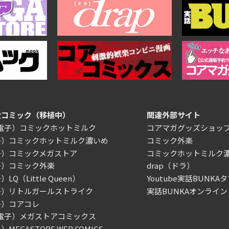
女コミック（移植中）
関連外部サイト
/電子）コミックホットミルク
コアマガグッズショッ
子）コミックホットミルク濃いめ
コミック外楽
子）コミックメガストア
コミックホットミルク
子）コミック外楽
drap（ドラ）
LQ（Little Queen）
Youtube実話BUNKAタ
子）リトルガールストライク
実話BUNKAオンライン
子）コアコレ
/電子）メガストアコミックス
MEGASTORE WEB COMICS