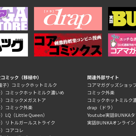
女コミック（移植中）
関連外部サイト
/電子）コミックホットミルク
コアマガグッズショッ
子）コミックホットミルク濃いめ
コミック外楽
子）コミックメガストア
コミックホットミルク
子）コミック外楽
drap（ドラ）
LQ（Little Queen）
Youtube実話BUNKAタ
子）リトルガールストライク
実話BUNKAオンライン
子）コアコレ