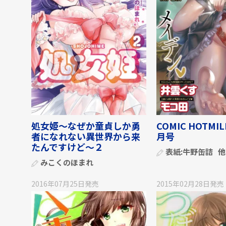
処女姫～なぜか童貞しか勇
COMIC HOTMIL
者になれない異世界から来
月号
たんですけど～２
表紙:
牛野缶詰
他
みこくのほまれ
2016年07月25日
発売
2015年02月28日
発売