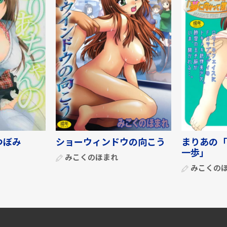
つぼみ
ショーウィンドウの向こう
まりあの「
一歩」
みこくのほまれ
みこくの