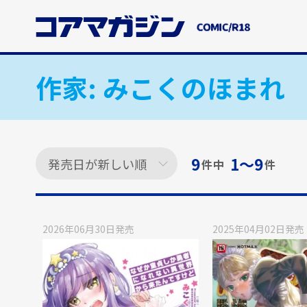
メ
イ
ン
コ
ン
作家:
みこくのほまれ
テ
ン
ツ
に
ス
9
1〜9
件中
件
キ
ッ
プ
す
2026年06月30日
発売
2025年04月02日
発売
る