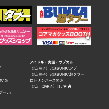
アイドル・実話・サブカル
プ
（紙/電子）実話BUNKAタブー
（紙/電子）実話BUNKA超タブー
濃いめ
ロト ナンバーズ関連
（紙/一部電子）コア新書
ブーch.