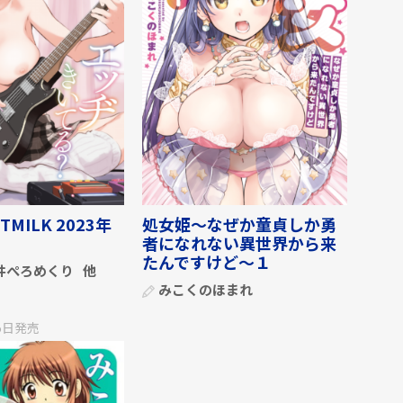
OTMILK 2023年
処女姫～なぜか童貞しか勇
者になれない異世界から来
たんですけど～１
井ぺろめくり
他
みこくのほまれ
5日
発売