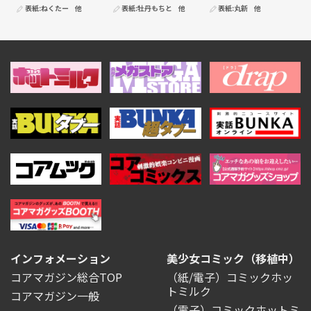
表紙:
ねくたー
他
表紙:
牡丹もちと
他
表紙:
丸新
他
インフォメーション
美少女コミック（移植中）
コアマガジン総合TOP
（紙/電子）コミックホッ
トミルク
コアマガジン一般
（電子）コミックホットミ