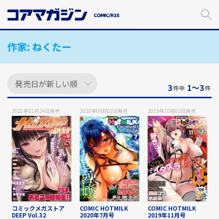
メ
イ
ン
コ
作家:
ねくたー
ン
テ
ン
ツ
に
3
1〜3
件中
件
ス
キ
2021年01月24日
発売
2020年06月02日
発売
2019年10月02日
発売
ッ
プ
す
る
コミックメガストア
COMIC HOTMILK
COMIC HOTMILK
DEEP Vol.32
2020年7月号
2019年11月号