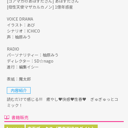
[コアマガのあほすたさん] あほすたさん
[母性天使マザカルカノン] 1億年惑星
VOICE DRAMA
イラスト：あび
シナリオ：ICHICO
声：柚原みう
RADIO
パーソナリティー：柚原みう
ディレクター：SD☆nago
進行：編集イシー
表紙：魔太郎
内容紹介
読むだけで感じる!!! 癒やし♥快感♥性春♥ ぎゅぎゅっとコ
ミック！
書籍販売