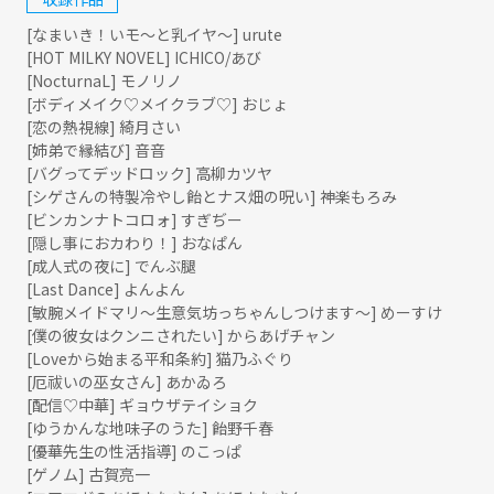
[なまいき！いモ～と乳イヤ～] urute
[HOT MILKY NOVEL] ICHICO/あび
[NocturnaL] モノリノ
[ボディメイク♡メイクラブ♡] おじょ
[恋の熱視線] 綺月さい
[姉弟で縁結び] 音音
[バグってデッドロック] 高柳カツヤ
[シゲさんの特製冷やし飴とナス畑の呪い] 神楽もろみ
[ビンカンナトコロォ] すぎぢー
[隠し事におカわり！] おなぱん
[成人式の夜に] でんぶ腿
[Last Dance] よんよん
[敏腕メイドマリ～生意気坊っちゃんしつけます～] めーすけ
[僕の彼女はクンニされたい] からあげチャン
[Loveから始まる平和条約] 猫乃ふぐり
[厄祓いの巫女さん] あかゐろ
[配信♡中華] ギョウザテイショク
[ゆうかんな地味子のうた] 飴野千春
[優華先生の性活指導] のこっぱ
[ゲノム] 古賀亮一