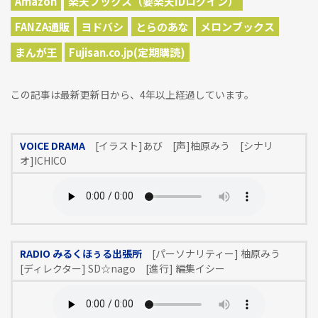
Amazon
楽天ブックス（要楽天IDログイン）
FANZA通販
ヨドバシ
とらのあな
メロンブックス
まんが王
Fujisan.co.jp(定期購読)
この記事は最新更新日から、4年以上経過しています。
VOICE DRAMA
[イラスト]あび [声]柚原みう [シナリ
オ]ICHICO
RADIO みるくほぅる出張所
[パーソナリティー] 柚原みう
[ディレクター] SD☆nago [進行] 編集イシー