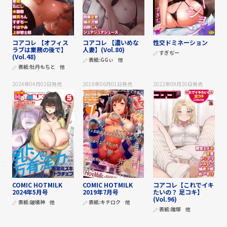
コアコレ 【オフィス
コアコレ 【濃いめな
性交ドミネーション
ラブは業務の後で】
人妻】(Vol.80)
すぎぢー
(Vol.48)
表紙:
GGぃ
他
表紙:
牡丹もちと
他
2024年04月02日
発売
2019年06月01日
発売
2022年09月20日
発売
COMIC HOTMILK
COMIC HOTMILK
コアコレ【これでイキ
2024年5月号
2019年7月号
たいの？ 足コキ】
(Vol.96)
表紙:
破壊神
他
表紙:
キチロク
他
表紙:
誰塚
他