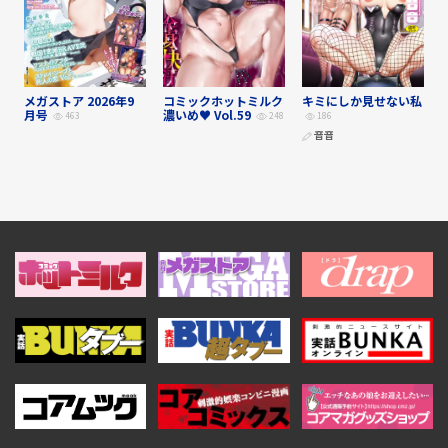
メガストア 2026年9
コミックホットミルク
キミにしか見せない私
月号
濃いめ♥ Vol.59
463
248
186
音音