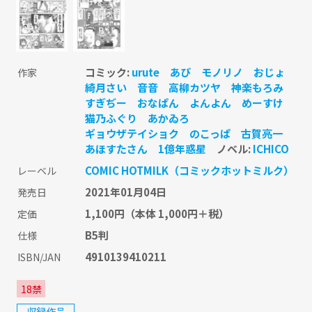
コミック:
urute
あび
モノリノ
おじょ
作家
綺月さい
音音
高柳カツヤ
神楽もろみ
すぎぢー
おなぱん
よんよん
めーすけ
猫乃ふぐり
あかゐろ
ギョウザテイショク
のこっぱ
古賀亮一
あほすたさん
1億年惑星
ノベル:
ICHICO
COMIC HOTMILK（コミックホットミルク）
レーベル
2021年01月04日
発売日
1,100円
（本体 1,000円＋税）
定価
B5判
仕様
4910139410211
ISBN/JAN
18禁
収録作品