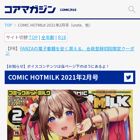
メ
イ
ン
コ
TOP
COMIC HOTMILK 2021年2月号（urute、他）
ン
テ
サイト切替:
TOP
|
全年齢
|
R18
ン
【PR】
FANZAの電子書籍を安く買える、会員登録初回限定クーポ
ツ
ン
に
ス
【お知らせ】ボイスコンテンツは当ページ下のほうにあるよ！
キ
ッ
COMIC HOTMILK 2021年2月号
プ
す
る