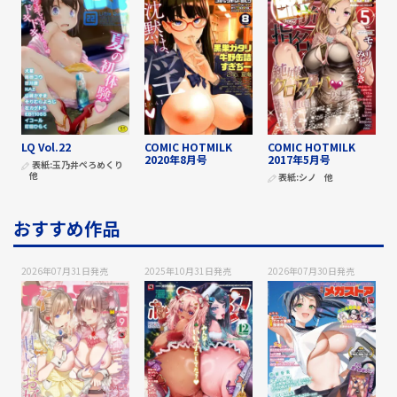
LQ Vol.22
COMIC HOTMILK
COMIC HOTMILK
2020年8月号
2017年5月号
表紙:
玉乃井ぺろめくり
他
表紙:
シノ
他
おすすめ作品
2026年07月31日
発売
2025年10月31日
発売
2026年07月30日
発売