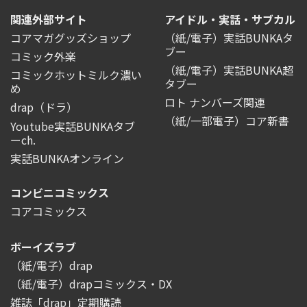
関連外部サイト
アイドル・実話・サブカル
コアマガグッズショップ
（紙/電子）実話BUNKAタ
ブー
コミック外楽
（紙/電子）実話BUNKA超
コミックホットミルク濃い
タブー
め
ロト ナンバーズ関連
drap（ドラ）
（紙/一部電子）コア新書
Youtube実話BUNKAタブ
ーch.
実話BUNKAオンライン
コンビニコミックス
コアコミックス
ボーイズラブ
（紙/電子）drap
（紙/電子）drapコミックス・DX
雑誌「drap」定期購読