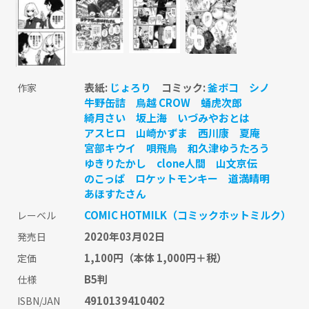
表紙:
じょろり
コミック:
釜ボコ
シノ
作家
牛野缶詰
鳥越 CROW
蛹虎次郎
綺月さい
坂上海
いづみやおとは
アスヒロ
山崎かずま
西川康
夏庵
宮部キウイ
唄飛鳥
和久津ゆうたろう
ゆきりたかし
clone人間
山文京伝
のこっぱ
ロケットモンキー
道満晴明
あほすたさん
COMIC HOTMILK（コミックホットミルク）
レーベル
2020年03月02日
発売日
1,100円
（本体 1,000円＋税）
定価
B5判
仕様
4910139410402
ISBN/JAN