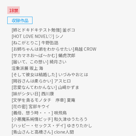
18禁
収録作品
[姉とドキドキテスト勉強] 釜ボコ
[HOT LOVE NOVEL♡] シノ
[ねこがとりこ] 牛野缶詰
[お姉ちゃんは弟をわからせたい]鳥越 CROW
[サカマネお〜ば〜かむ] 蛹虎次郎
[届いて、この想い] 綺月さい
淫象派展 坂上 海
[そして彼女は結婚した] いづみやおとは
[岡谷さんは柔らかい] アスヒロ
[恋愛なんてわかんない] 山崎かずま
[妹がシタい日] 西川康
[文学を貪るモノタチ 序章] 夏庵
[花の密] 宮部キウイ
[義母、想う時・・・] 唄飛鳥
[小悪魔系純情ビッチ] 和久津ゆうたろう
[ハッピー・セックス・デイ] ゆきりたかし
[青山さんと高橋さん] clone人間