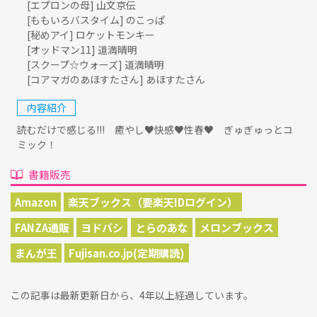
[エプロンの母] 山文京伝
[ももいろバスタイム] のこっぱ
[秘めアイ] ロケットモンキー
[オッドマン11] 道満晴明
[スクープ☆ウォーズ] 道満晴明
[コアマガのあほすたさん] あほすたさん
内容紹介
読むだけで感じる!!! 癒やし♥快感♥性春♥ ぎゅぎゅっとコ
ミック！
書籍販売
Amazon
楽天ブックス（要楽天IDログイン）
FANZA通販
ヨドバシ
とらのあな
メロンブックス
まんが王
Fujisan.co.jp(定期購読)
この記事は最新更新日から、4年以上経過しています。