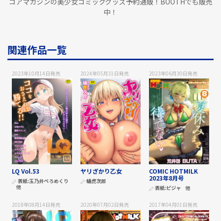
コアマガジンの美少女コミックグッズ予約通販！BOOTHでも販売
中！
関連作品一覧
2023年10月14日
発売
2024年05月31日
発売
2023年06月30日
発売
LQ Vol.53
ヤリざかり乙女
COMIC HOTMILK
2023年8月号
表紙:
玉乃井ぺろめくり
蛹虎次郎
他
表紙:
ピジャ
他
2018年08月14日
発売
2020年07月02日
発売
2017年04月01日
発売