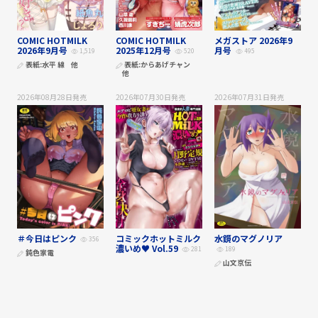
COMIC HOTMILK
COMIC HOTMILK
メガストア 2026年9
2026年9月号
2025年12月号
月号
1,519
520
495
表紙:
水平 線
他
表紙:
からあげチャン
他
2026年08月28日
発売
2026年07月30日
発売
2026年07月31日
発売
＃今日はピンク
コミックホットミルク
水鏡のマグノリア
356
濃いめ♥ Vol.59
281
189
鈍色家電
山文京伝