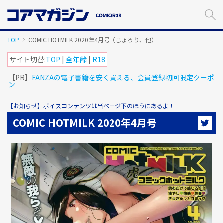
メ
イ
ン
コ
TOP
COMIC HOTMILK 2020年4月号（じょろり、他）
ン
テ
サイト切替:
TOP
|
全年齢
|
R18
ン
【PR】
FANZAの電子書籍を安く買える、会員登録初回限定クーポ
ツ
ン
に
ス
【お知らせ】ボイスコンテンツは当ページ下のほうにあるよ！
キ
ッ
COMIC HOTMILK 2020年4月号
プ
す
る