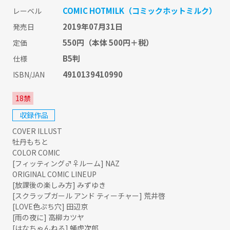
COMIC HOTMILK（コミックホットミルク）
レーベル
2019年07月31日
発売日
550円
（本体 500円＋税）
定価
B5判
仕様
4910139410990
ISBN/JAN
18禁
収録作品
COVER ILLUST
牡丹もちと
COLOR COMIC
[フィッティング♂♀ルーム] NAZ
ORIGINAL COMIC LINEUP
[放課後の楽しみ方] みずゆき
[スクラップガール アンド ティーチャー] 荒井啓
[LOVE色ぷち穴] 田辺京
[雨の夜に] 高柳カツヤ
[はなちゃんねる] 蛹虎次郎