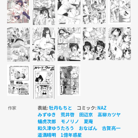
表紙:
牡丹もちと
コミック:
NAZ
作家
みずゆき
荒井啓
田辺京
高柳カツヤ
蛹虎次郎
モノリノ
夏庵
和久津ゆうたろう
おなぱん
古賀亮一
道満晴明
1億年惑星