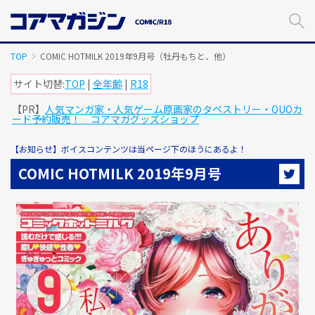
メ
イ
ン
コ
TOP
COMIC HOTMILK 2019年9月号（牡丹もちと、他）
ン
テ
サイト切替:
TOP
|
全年齢
|
R18
ン
【PR】
人気マンガ家・人気ゲーム原画家のタペストリー・QUOカ
ツ
ード予約販売！ コアマガグッズショップ
に
ス
【お知らせ】ボイスコンテンツは当ページ下のほうにあるよ！
キ
ッ
COMIC HOTMILK 2019年9月号
プ
す
る