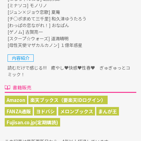
[ミナソコ] モノリノ
[ジュン×ジョウ恋歌] 夏庵
[チ○ポ求めて三千里] 和久津ゆうたろう
[わっぱの恋ながれ！] おなぱん
[ゲノム] 古賀亮一
[スクープ☆ウォーズ] 道満晴明
[母性天使マザカルカノン] １億年惑星
内容紹介
読むだけで感じる!!! 癒やし♥快感♥性春♥ ぎゅぎゅっとコ
ミック！
書籍販売
Amazon
楽天ブックス（要楽天IDログイン）
FANZA通販
ヨドバシ
メロンブックス
まんが王
Fujisan.co.jp(定期購読)