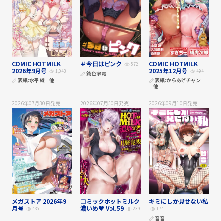
COMIC HOTMILK
＃今日はピンク
COMIC HOTMILK
572
2026年9月号
2025年12月号
1,043
494
鈍色家電
表紙:
水平 線
他
表紙:
からあげチャン
他
2026年07月30日
発売
2026年07月30日
発売
2026年09月10日
発売
メガストア 2026年9
コミックホットミルク
キミにしか見せない私
月号
濃いめ♥ Vol.59
435
239
174
音音