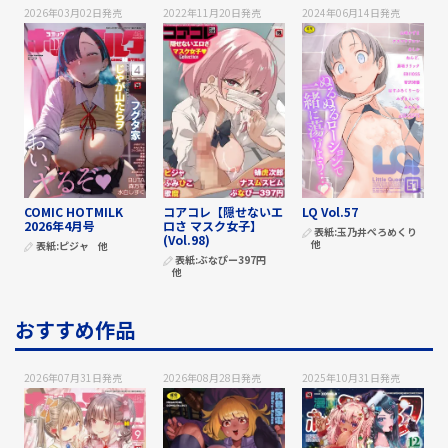
2026年03月02日
発売
2022年11月20日
発売
2024年06月14日
発売
COMIC HOTMILK
コアコレ【隠せないエ
LQ Vol.57
2026年4月号
ロさ マスク女子】
表紙:
玉乃井ぺろめくり
(Vol.98)
他
表紙:
ピジャ
他
表紙:
ぶなぴー397円
他
おすすめ作品
2026年07月31日
発売
2026年08月28日
発売
2025年10月31日
発売