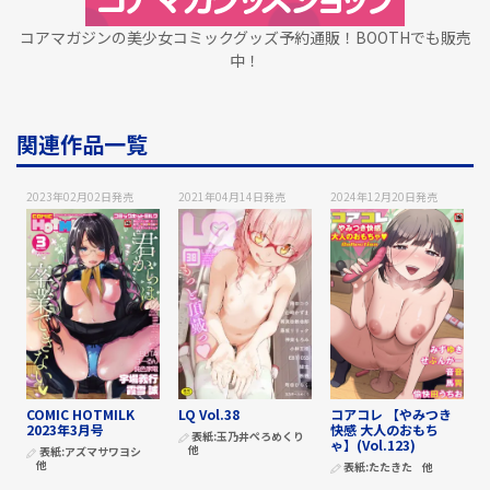
コアマガジンの美少女コミックグッズ予約通販！BOOTHでも販売
中！
関連作品一覧
2023年02月02日
発売
2021年04月14日
発売
2024年12月20日
発売
COMIC HOTMILK
LQ Vol.38
コアコレ 【やみつき
2023年3月号
快感 大人のおもち
表紙:
玉乃井ぺろめくり
ゃ】(Vol.123)
他
表紙:
アズマサワヨシ
他
表紙:
たたきた
他