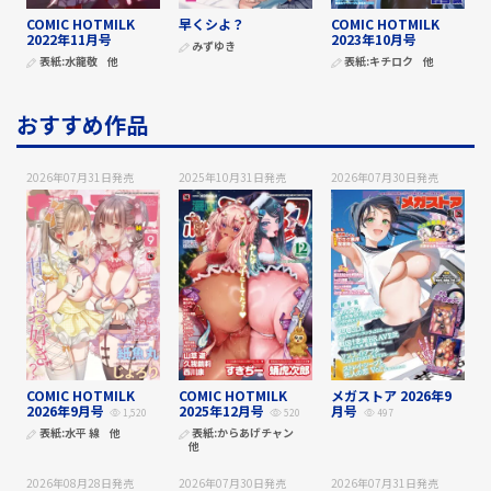
COMIC HOTMILK
早くシよ？
COMIC HOTMILK
2022年11月号
2023年10月号
みずゆき
表紙:
水龍敬
他
表紙:
キチロク
他
おすすめ作品
2026年07月31日
発売
2025年10月31日
発売
2026年07月30日
発売
COMIC HOTMILK
COMIC HOTMILK
メガストア 2026年9
2026年9月号
2025年12月号
月号
1,520
520
497
表紙:
水平 線
他
表紙:
からあげチャン
他
2026年08月28日
発売
2026年07月30日
発売
2026年07月31日
発売