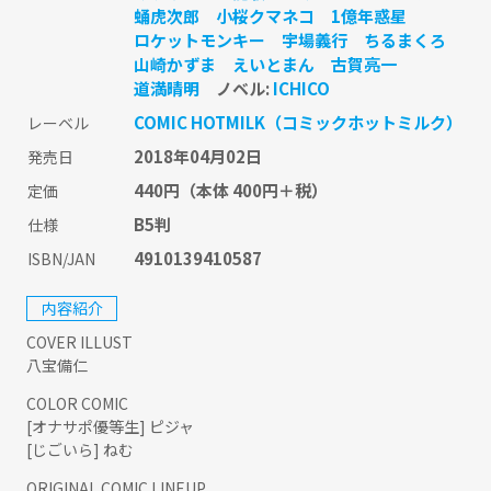
蛹虎次郎
小桜クマネコ
1億年惑星
ロケットモンキー
宇場義行
ちるまくろ
山崎かずま
えいとまん
古賀亮一
道満晴明
ノベル:
ICHICO
COMIC HOTMILK（コミックホットミルク）
レーベル
2018年04月02日
発売日
440円
（本体 400円＋税）
定価
B5判
仕様
4910139410587
ISBN/JAN
内容紹介
COVER ILLUST
八宝備仁
COLOR COMIC
[オナサポ優等生] ピジャ
[じごいら] ねむ
ORIGINAL COMIC LINEUP