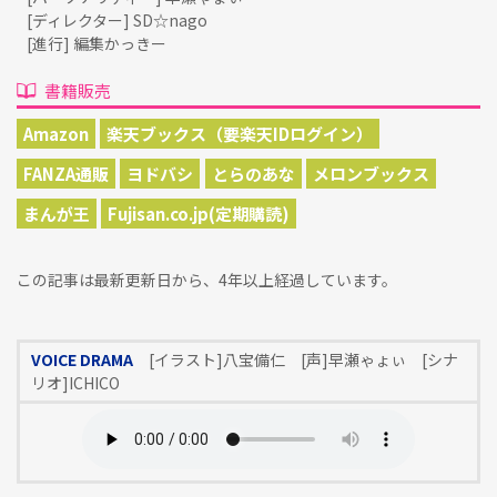
[ディレクター] SD☆nago
[進行] 編集かっきー
書籍販売
Amazon
楽天ブックス（要楽天IDログイン）
FANZA通販
ヨドバシ
とらのあな
メロンブックス
まんが王
Fujisan.co.jp(定期購読)
この記事は最新更新日から、4年以上経過しています。
VOICE DRAMA
[イラスト]八宝備仁 [声]早瀬ゃょぃ [シナ
リオ]ICHICO