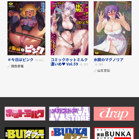
＃今日はピンク
コミックホットミルク
水鏡のマグノリア
362
濃いめ♥ Vol.59
283
189
鈍色家電
山文京伝