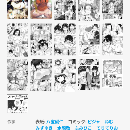
表紙:
八宝備仁
コミック:
ピジャ
ねむ
作家
みずゆき
水龍敬
ふみひこ
てりてりお