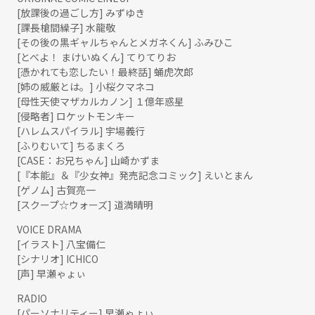
[放課後の過ごし方] みずゆき
[課長槍間繰子] 水龍敬
[その後の黒ギャルちゃんとメガネくん] ふみひこ
[とべよ！ まけいぬくん] てりてりお
[憑かれても恋したい！最終話] 蛹虎次郎
[姉の威厳とは。] 小桜クマネコ
[母性天使マザカルカノン] １億年惑星
[侵略者] ロケットモンキー
[ハレムスパイラル] 宇場義行
[ふりむいて] ちるまくろ
[CASE：お兄ちゃん] 山崎かずま
[『本能』＆『少女神』発売記念コミック] えいとまん
[ゲノム] 古賀亮一
[スクープ☆ウォーズ] 道満晴明
VOICE DRAMA
[イラスト] 八宝備仁
[シナリオ] ICHICO
[声] 早瀬ゃょぃ
RADIO
[パーソナリティー] 早瀬ゃょぃ