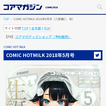
メ
イ
ン
コ
TOP
COMIC HOTMILK 2018年5月号（八宝備仁、他）
ン
テ
サイト切替:
TOP
|
全年齢
|
R18
ン
【PR】
コアマガグッズショップ（予約販売）
ツ
に
ス
COMIC HOT MILK
キ
COMIC HOTMILK 2018年5月号
ッ
プ
す
る