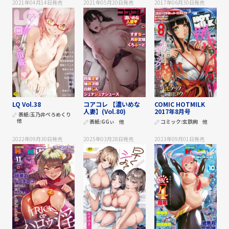
2021年04月14日
発売
2021年05月20日
発売
2017年06月30日
発売
LQ Vol.38
コアコレ 【濃いめな
COMIC HOTMILK
人妻】(Vol.80)
2017年8月号
表紙:
玉乃井ぺろめくり
他
表紙:
GGぃ
他
コミック:
玄鉄絢
他
2022年09月30日
発売
2025年03月28日
発売
2023年09月01日
発売