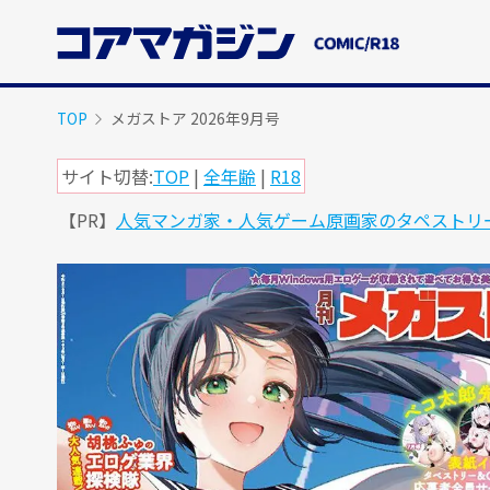
メ
イ
ン
コ
ン
TOP
メガストア 2026年9月号
テ
ン
サイト切替:
TOP
|
全年齢
|
R18
ツ
【PR】
人気マンガ家・人気ゲーム原画家のタペストリ
に
ス
キ
ッ
プ
す
る