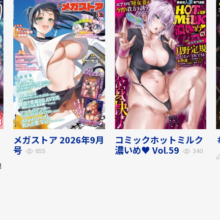
メガストア 2026年9月
コミックホットミルク
号
濃いめ♥ Vol.59
655
340
他