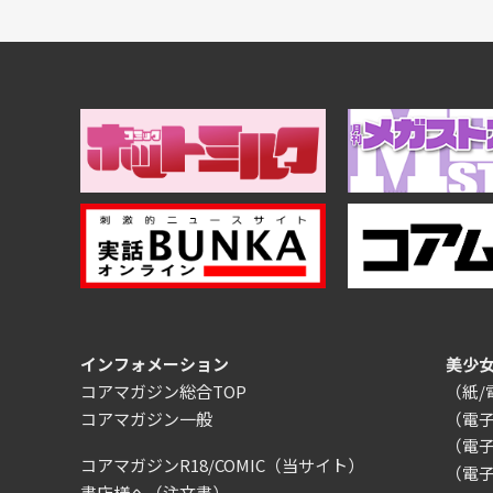
インフォメーション
美少
コアマガジン総合TOP
（紙
コアマガジン一般
（電
（電
コアマガジンR18/COMIC
（当サイト）
（電
書店様へ（注文書）