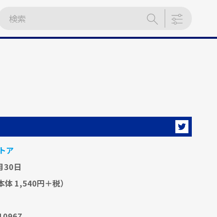
トア
月30日
本体 1,540円＋税）
10967