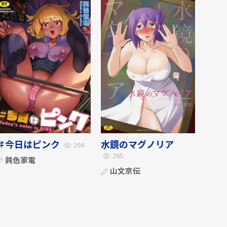
＃今日はピンク
水鏡のマグノリア
294
265
鈍色家電
山文京伝