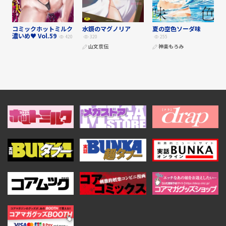
コミックホットミルク
水鏡のマグノリア
夏の空色ソーダ味
濃いめ♥ Vol.59
420
320
255
山文京伝
神楽もろみ