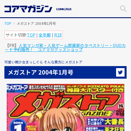
メ
イ
ン
コ
TOP
メガストア 2004年1月号
ン
テ
サイト切替:
TOP
|
全年齢
|
R18
ン
【PR】
人気マンガ家・人気ゲーム原画家のタペストリー・QUOカ
ツ
ード予約販売！ コアマガグッズショップ
に
ス
可愛い微少女まっしぐら そんな貴方にメガストア
キ
ッ
メガストア 2004年1月号
プ
す
る