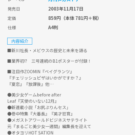
2003年11月17日
発売日
859円
（本体 781円＋税）
定価
A4判
仕様
内容紹介
■新川社長・メビウスの歴史と未来を語る
■業界初!? 三号連続のB1ポスターが付録！
■注目作ZOOMIN『ベイグランツ』
『チェリッシュピザはいかがですか？』
『夏恋』『放課後』他…
●美少女ゲームbefore after
Leaf『天使のいない12月』
●新連載小説「お尻ぷりんセス」
●巻中特集『大番長』『英才狂育』
●メガストアワールドビジネスサテライト
元『まるごと美少女一週間』編集長を迎えて
●オタヨリHOT SATION