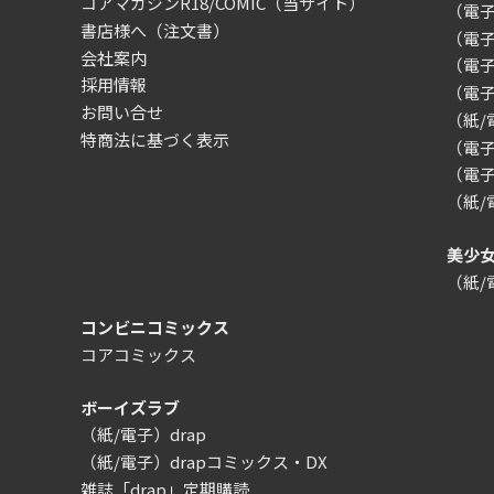
コアマガジンR18/COMIC
（当サイト）
（電
書店様へ（注文書）
（電子）
会社案内
（電
採用情報
（電
お問い合せ
（紙
特商法に基づく表示
（電子）
（電子
（紙
美少
（紙
コンビニコミックス
コアコミックス
ボーイズラブ
（紙/電子）drap
（紙/電子）drapコミックス・DX
雑誌「drap」定期購読