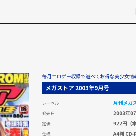
毎月エロゲー収録で遊べてお得な美少女情
メガストア 2003年9月号
月刊メガ
レーベル
2003年0
発売日
922円
（本
定価
A4判 CD
仕様