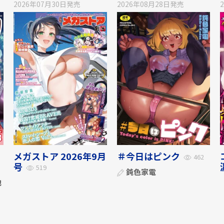
2026年07月30日
発売
2026年08月28日
発売
メガストア 2026年9月
＃今日はピンク
462
号
519
鈍色家電
他