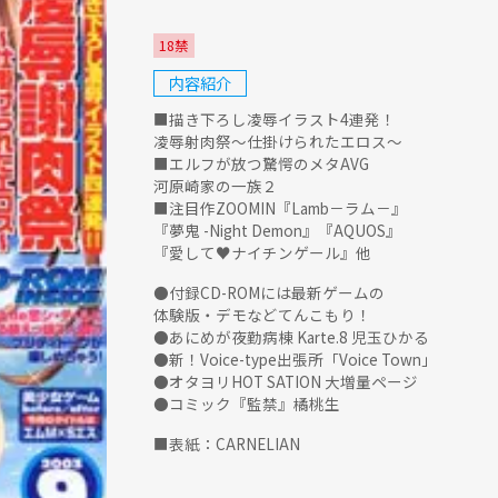
18禁
内容紹介
■描き下ろし凌辱イラスト4連発！
凌辱射肉祭～仕掛けられたエロス～
■エルフが放つ驚愕のメタAVG
河原崎家の一族２
■注目作ZOOMIN『Lamb－ラム－』
『夢鬼 -Night Demon』『AQUOS』
『愛して♥ナイチンゲール』他
●付録CD-ROMには最新ゲームの
体験版・デモなどてんこもり！
●あにめが夜勤病棟 Karte.8 児玉ひかる
●新！Voice-type出張所「Voice Town」
●オタヨリHOT SATION 大増量ページ
●コミック『監禁』橘桃生
■表紙：CARNELIAN