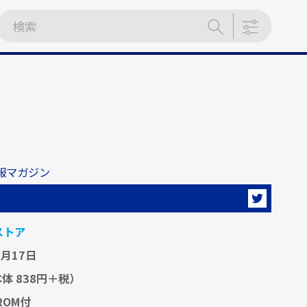
報マガジン
ストア
7月17日
体 838円＋税）
-ROM付