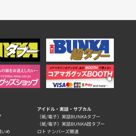
アイドル・実話・サブカル
プ
（紙/電子）実話BUNKAタブー
（紙/電子）実話BUNKA超タブー
濃いめ
ロト ナンバーズ関連