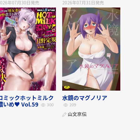
2026年07月30日
発売
2026年07月31日
発売
コミックホットミルク
水鏡のマグノリア
濃いめ♥ Vol.59
300
209
山文京伝