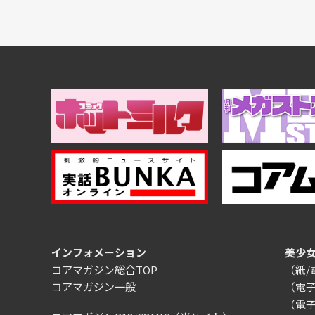
インフォメーション
美少
コアマガジン総合TOP
（紙
コアマガジン一般
（電
（電