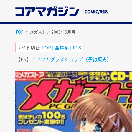
メ
イ
ン
コ
ン
TOP
メガストア 2003年9月号
テ
ン
サイト切替:
TOP
|
全年齢
|
R18
ツ
【PR】
コアマガグッズショップ（予約販売）
に
ス
キ
ッ
プ
す
る