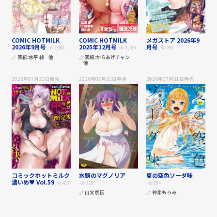
COMIC HOTMILK
COMIC HOTMILK
メガストア 2026年9
2026年9月号
2025年12月号
月号
2,501
1,165
793
表紙:
水平 線
他
表紙:
からあげチャン
他
2026年07月30日
発売
2026年07月31日
発売
2026年07月31日
発売
コミックホットミルク
水鏡のマグノリア
夏の空色ソーダ味
濃いめ♥ Vol.59
417
318
254
山文京伝
神楽もろみ