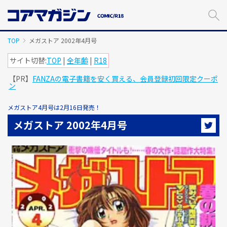
メ
イ
ン
コ
TOP
メガストア 2002年4月号
ン
テ
サイト切替:
TOP
|
全年齢
|
R18
ン
【PR】
FANZAの電子書籍を安く買える、会員登録初回限定クーポ
ツ
ン
に
ス
メガストア4月号は2月16日発売！
キ
ッ
メガストア 2002年4月号
プ
す
る