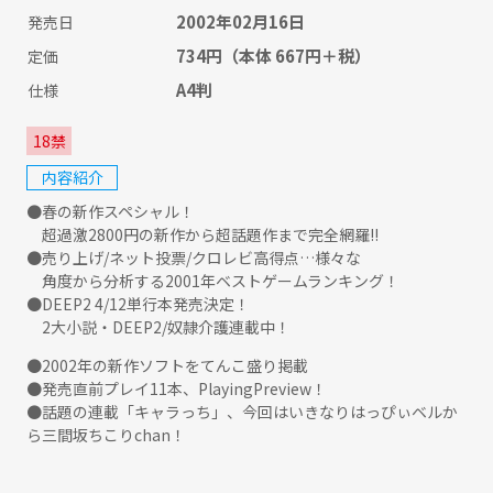
2002年02月16日
発売日
734円
（本体 667円＋税）
定価
A4判
仕様
18禁
内容紹介
●春の新作スペシャル！
超過激2800円の新作から超話題作まで完全網羅!!
●売り上げ/ネット投票/クロレビ高得点…様々な
角度から分析する2001年ベストゲームランキング！
●DEEP2 4/12単行本発売決定！
2大小説・DEEP2/奴隷介護連載中！
●2002年の新作ソフトをてんこ盛り掲載
●発売直前プレイ11本、PlayingPreview！
●話題の連載「キャラっち」、今回はいきなりはっぴぃベルか
ら三間坂ちこりchan！