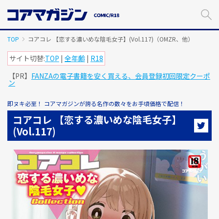
メ
イ
ン
コ
TOP
コアコレ 【恋する濃いめな陰毛女子】(Vol.117)（OMZR、他）
ン
テ
サイト切替:
TOP
|
全年齢
|
R18
ン
【PR】
FANZAの電子書籍を安く買える、会員登録初回限定クーポ
ツ
ン
に
ス
即ヌキ必至！ コアマガジンが誇る名作の数々をお手頃価格で配信！
キ
ッ
コアコレ 【恋する濃いめな陰毛女子】
プ
(Vol.117)
す
る