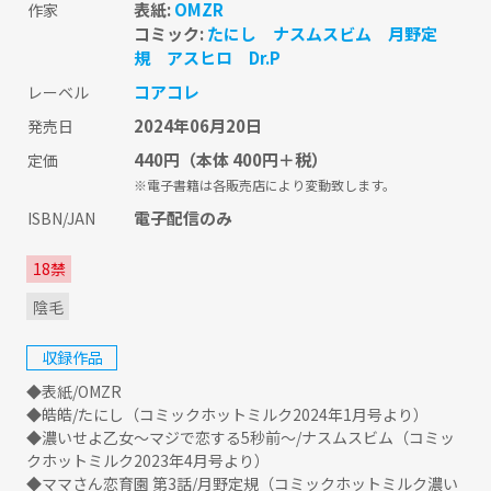
表紙:
OMZR
作家
コミック:
たにし
ナスムスビム
月野定
規
アスヒロ
Dr.P
コアコレ
レーベル
2024年06月20日
発売日
440円
（本体 400円＋税）
定価
※電子書籍は各販売店により変動致します。
電子配信のみ
ISBN/JAN
18禁
陰毛
収録作品
◆表紙/OMZR
◆皓皓/たにし（コミックホットミルク2024年1月号より）
◆濃いせよ乙女〜マジで恋する5秒前〜/ナスムスビム（コミッ
クホットミルク2023年4月号より）
◆ママさん恋育園 第3話/月野定規（コミックホットミルク濃い