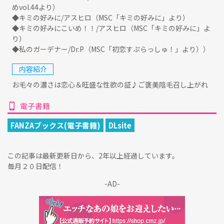
めvol.44より）
◆キミの好みに/アスヒロ（MSC「キミの好みに」より）
◆キミの好みにこいめ！！/アスヒロ（MSC「キミの好みに」よ
り）
◆私のガーデナー/Dr.P（MSC「初恋すぷらっしゅ！」より））
内容紹介
お毛々の濃さは恋心＆旺盛な性欲の証♪ご褒美陰毛召し上がれ
電子書籍
FANZAブックス(電子書籍)
DLsite
この記事は最新更新日から、2年以上経過しています。
毎月２０日配信！
-AD-