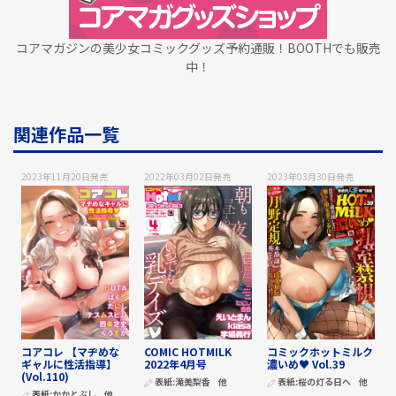
コアマガジンの美少女コミックグッズ予約通販！BOOTHでも販売
中！
関連作品一覧
2023年11月20日
発売
2022年03月02日
発売
2023年03月30日
発売
コアコレ 【マヂめな
COMIC HOTMILK
コミックホットミルク
ギャルに性活指導】
2022年4月号
濃いめ♥ Vol.39
(Vol.110)
表紙:
滝美梨香
他
表紙:
桜の灯る日へ
他
表紙:
かかとぶし
他