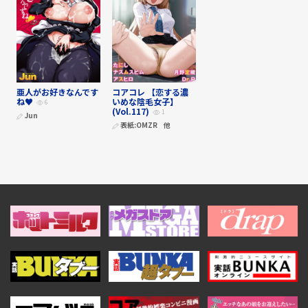
亜人がお好きなんです
コアコレ 【恋する濃
ね♥
いめな陰毛女子】
6
(Vol.117)
1
Jun
表紙:
OMZR
他