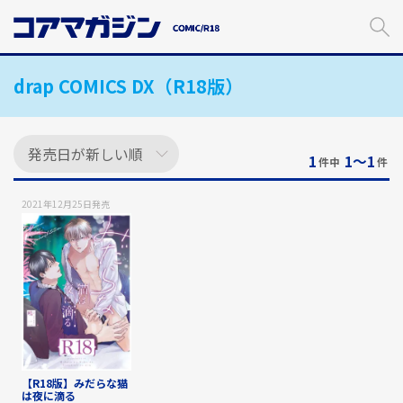
メ
イ
ン
コ
drap COMICS DX（R18版）
ン
テ
ン
ツ
に
1
1〜1
件中
件
ス
キ
2021年12月25日
発売
ッ
プ
す
る
【R18版】みだらな猫
は夜に滴る