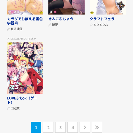
カラダでおぼえる蜜色
きみにむちゅう
クラフトフェラ
学習術
淡夢
てりてりお
智沢渚優
2020年02月29日
発売
LOVEぷち穴（ゲー
ト）
田辺京
1
2
3
4