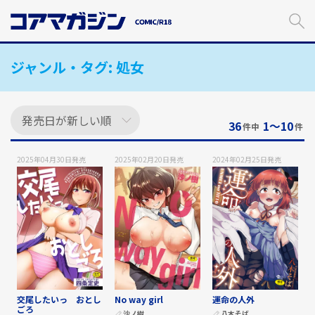
メ
イ
ン
コ
ジャンル・タグ:
処女
ン
テ
ン
ツ
に
36
1〜10
件中
件
ス
キ
2025年04月30日
発売
2025年02月20日
発売
2024年02月25日
発売
ッ
プ
す
る
交尾したいっ おとし
No way girl
運命の人外
ごろ
沙ノ樹
八木そば