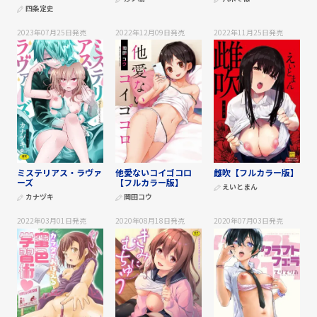
四条定史
2023年07月25日
発売
2022年12月09日
発売
2022年11月25日
発売
ミステリアス・ラヴァ
他愛ないコイゴコロ
雌吹【フルカラー版】
ーズ
【フルカラー版】
えいとまん
カナヅキ
岡田コウ
2022年03月01日
発売
2020年08月18日
発売
2020年07月03日
発売