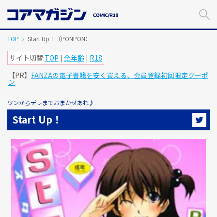
メ
イ
ン
コ
TOP
Start Up！（PONPON）
ン
テ
サイト切替:
TOP
|
全年齢
|
R18
ン
【PR】
FANZAの電子書籍を安く買える、会員登録初回限定クーポ
ツ
ン
に
ス
ツンからデレまでおまかせあれ♪
キ
ッ
Start Up！
プ
す
る