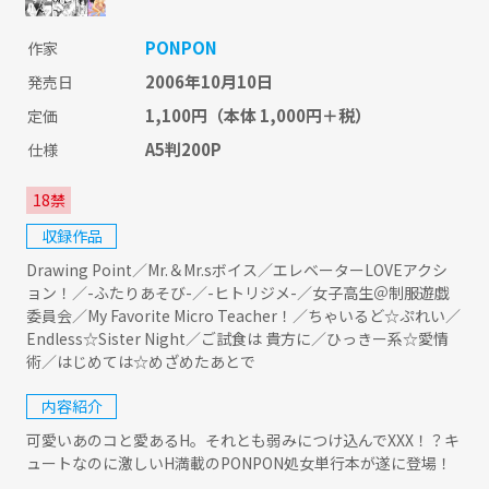
PONPON
作家
2006年10月10日
発売日
1,100円
（本体 1,000円＋税）
定価
A5判200P
仕様
18禁
収録作品
Drawing Point／Mr.＆Mr.sボイス／エレベーターLOVEアクシ
ョン！／-ふたりあそび-／-ヒトリジメ-／女子高生＠制服遊戯
委員会／My Favorite Micro Teacher！／ちゃいるど☆ぷれい／
Endless☆Sister Night／ご試食は 貴方に／ひっきー系☆愛情
術／はじめては☆めざめたあとで
内容紹介
可愛いあのコと愛あるH。それとも弱みにつけ込んでXXX！？キ
ュートなのに激しいH満載のPONPON処女単行本が遂に登場！