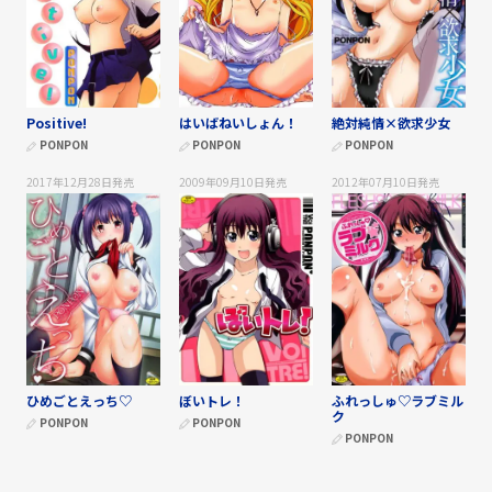
Positive!
はいばねいしょん！
絶対純情×欲求少女
PONPON
PONPON
PONPON
2017年12月28日
発売
2009年09月10日
発売
2012年07月10日
発売
ひめごとえっち♡
ぼいトレ！
ふれっしゅ♡ラブミル
ク
PONPON
PONPON
PONPON