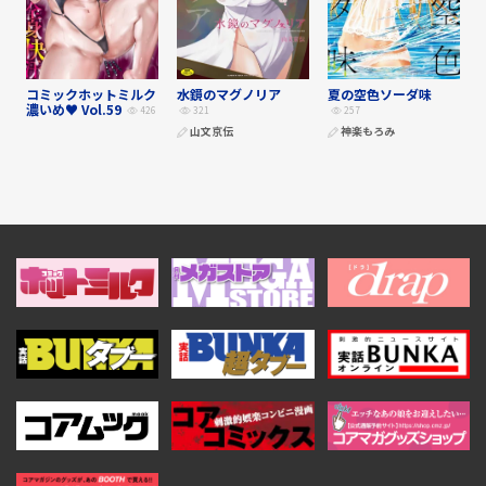
コミックホットミルク
水鏡のマグノリア
夏の空色ソーダ味
濃いめ♥ Vol.59
426
321
257
山文京伝
神楽もろみ