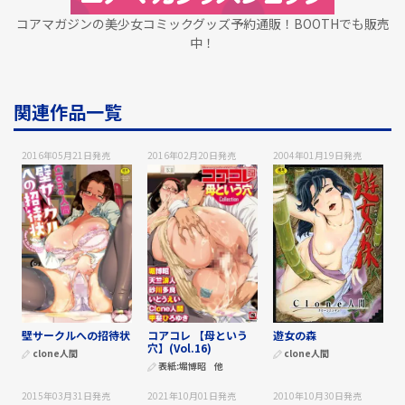
コアマガジンの美少女コミックグッズ予約通販！BOOTHでも販売
中！
関連作品一覧
2016年05月21日
発売
2016年02月20日
発売
2004年01月19日
発売
壁サークルへの招待状
コアコレ 【母という
遊女の森
穴】(Vol.16)
clone人間
clone人間
表紙:
堀博昭
他
2015年03月31日
発売
2021年10月01日
発売
2010年10月30日
発売