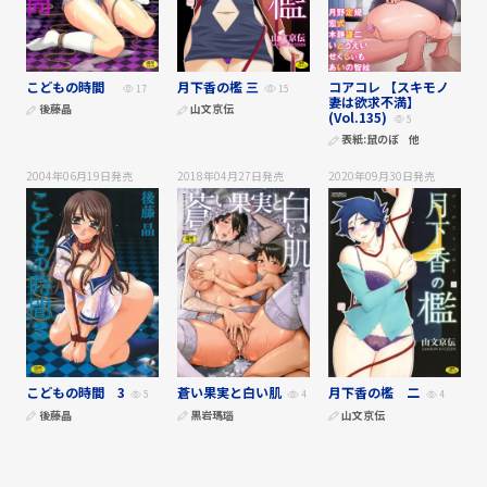
こどもの時間
月下香の檻 三
コアコレ 【スキモノ
17
15
妻は欲求不満】
後藤晶
山文京伝
(Vol.135)
5
表紙:
鼠のぼ
他
2004年06月19日
発売
2018年04月27日
発売
2020年09月30日
発売
こどもの時間 3
蒼い果実と白い肌
月下香の檻 二
5
4
4
後藤晶
黒岩瑪瑙
山文京伝