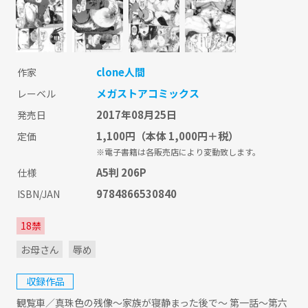
clone人間
作家
メガストアコミックス
レーベル
2017年08月25日
発売日
1,100円
（本体 1,000円＋税）
定価
※電子書籍は各販売店により変動致します。
A5判 206P
仕様
9784866530840
ISBN/JAN
18禁
お母さん
辱め
収録作品
観覧車／真珠色の残像～家族が寝静まった後で～ 第一話～第六