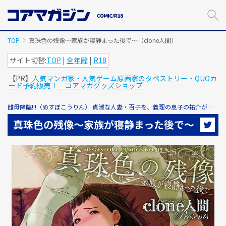
メ
イ
ン
コ
TOP
真珠色の残像～家族が寝静まった後で～（clone人間）
ン
テ
サイト切替:
TOP
|
全年齢
|
R18
ン
【PR】
人気マンガ家・人気ゲーム原画家のタペストリー・QUOカ
ツ
ード予約販売！ コアマガグッズショップ
に
ス
雌母降臨!!!（めすぼこうりん） 貞淑な人妻・百子を、義理の息子の祐介が…
キ
ッ
真珠色の残像～家族が寝静まった後で～
プ
す
る