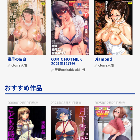
蜜母の告白
COMIC HOTMILK
Diamond
2021年11月号
clone人間
clone人間
表紙:
oekakizuki
他
おすすめ作品
2000年12月19日
発売
2024年05月31日
発売
2025年12月20日
発売