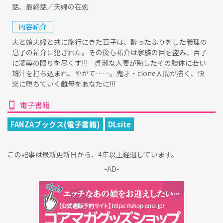
話、最終話／夫婦の在処
内容紹介
夫と娘夫婦と共に旅行にきた百子は、酔ったふりをした義理の
息子の祐介に犯された。その後も祐介は家族の目を盗み、百子
に凌辱の限りを尽くす!!! 貞淑な人妻が熟したその肢体に若い
雄汁を打ち込まれ、やがて……。鬼才・clone人間が描く、快
楽に堕ちていく雌母をあなたに!!!
電子書籍
FANZAブックス(電子書籍)
DLsite
この記事は最新更新日から、4年以上経過しています。
-AD-