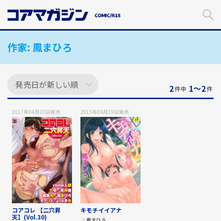
メ
イ
ン
コ
作家:
鳳まひろ
ン
テ
ン
ツ
に
2
1〜2
件中
件
ス
キ
2017年04月20日
発売
2015年06月19日
発売
ッ
プ
す
る
コアコレ 【二穴昇
キモチイイアナ
天】(Vol.30)
鳳まひろ