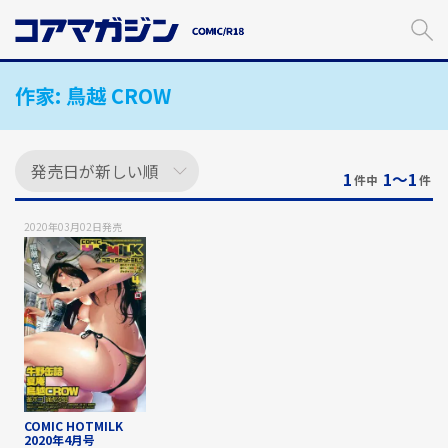
メ
イ
ン
コ
作家:
鳥越 CROW
ン
テ
ン
ツ
に
1
1〜1
件中
件
ス
キ
2020年03月02日
発売
ッ
プ
す
る
COMIC HOTMILK
2020年4月号