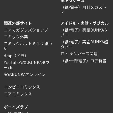
美少女ゲーム
（紙/電子）月刊メガスト
ア
関連外部サイト
アイドル・実話・サブカル
コアマガグッズショップ
（紙/電子）実話BUNKAタ
ブー
コミック外楽
（紙/電子）実話BUNKA超
コミックホットミルク濃い
タブー
め
ロト ナンバーズ関連
drap（ドラ）
（紙/一部電子）コア新書
Youtube実話BUNKAタブ
ーch.
実話BUNKAオンライン
コンビニコミックス
コアコミックス
ボーイズラブ