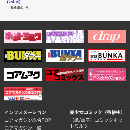
(Vol.20)
表紙:
宏式
他
インフォメーション
美少女コミック（移植中）
コアマガジン総合TOP
（紙/電子）コミックホッ
トミルク
コアマガジン一般