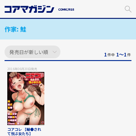
メ
イ
ン
コ
作家:
鮭
ン
テ
ン
ツ
に
1
1〜1
件中
件
ス
キ
2016年06月20日
発売
ッ
プ
す
る
コアコレ 【輪●され
て悦ぶ女たち】