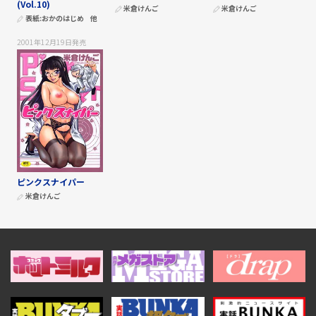
(Vol.10)
米倉けんご
米倉けんご
表紙:
おかのはじめ
他
2001年12月19日
発売
ピンクスナイパー
米倉けんご