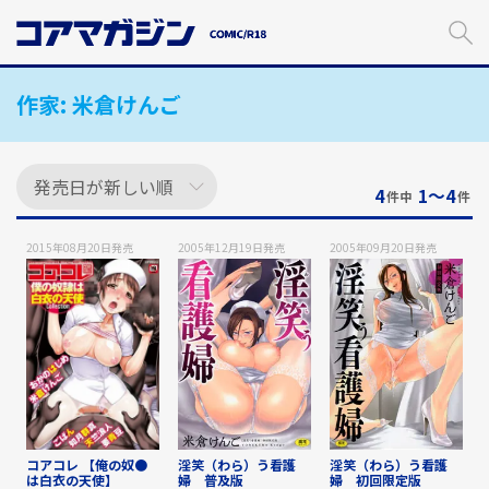
メ
イ
ン
コ
作家:
米倉けんご
ン
テ
ン
ツ
に
4
1〜4
件中
件
ス
キ
2015年08月20日
発売
2005年12月19日
発売
2005年09月20日
発売
ッ
プ
す
る
コアコレ 【俺の奴●
淫笑（わら）う看護
淫笑（わら）う看護
は白衣の天使】
婦 普及版
婦 初回限定版