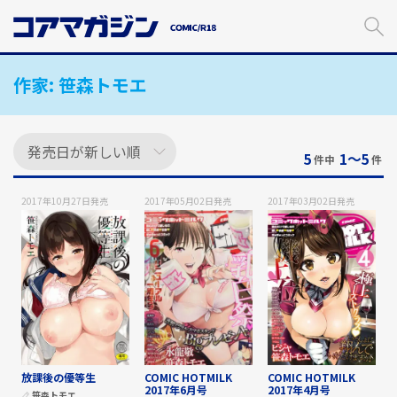
メ
イ
ン
コ
作家:
笹森トモエ
ン
テ
ン
ツ
に
5
1〜5
件中
件
ス
キ
2017年10月27日
発売
2017年05月02日
発売
2017年03月02日
発売
ッ
プ
す
る
放課後の優等生
COMIC HOTMILK
COMIC HOTMILK
2017年6月号
2017年4月号
笹森トモエ