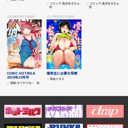
コミック:
鬼月あるちゅ
コミック:
鬼月あるちゅ
他
他
2016年09月02日
発売
2015年08月04日
発売
COMIC HOTMILK
優等生に必要な授業
2016年10月号
笹森トモエ
表紙:
キリヤマ太一
他