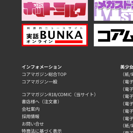
インフォメーション
美少
コアマガジン総合TOP
（紙
コアマガジン一般
（電
（電
コアマガジンR18/COMIC
（当サイト）
（電
書店様へ（注文書）
（電子）
会社案内
（電
採用情報
（電
お問い合せ
（紙
特商法に基づく表示
（電子）