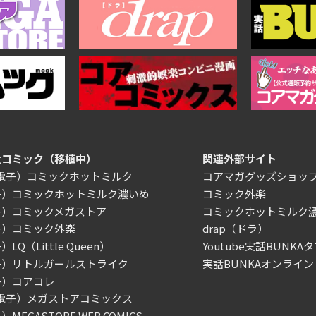
女コミック（移植中）
関連外部サイト
/電子）コミックホットミルク
コアマガグッズショッ
子）コミックホットミルク濃いめ
コミック外楽
子）コミックメガストア
コミックホットミルク
子）コミック外楽
drap（ドラ）
LQ（Little Queen）
Youtube実話BUNKAタ
子）リトルガールストライク
実話BUNKAオンライン
子）コアコレ
/電子）メガストアコミックス
MEGASTORE WEB COMICS