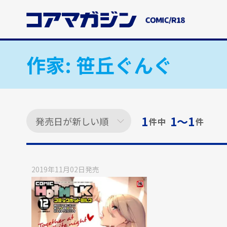
メ
イ
ン
コ
ン
作家:
笹丘ぐんぐ
テ
ン
ツ
に
ス
1
1〜1
件中
件
キ
ッ
プ
す
2019年11月02日
発売
る