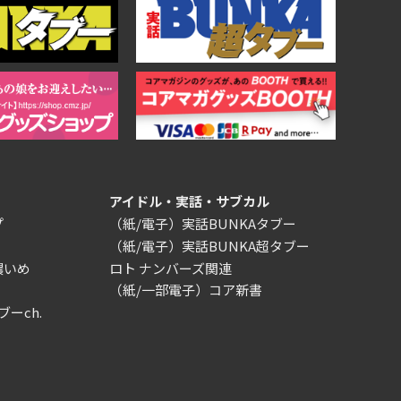
アイドル・実話・サブカル
プ
（紙/電子）実話BUNKAタブー
（紙/電子）実話BUNKA超タブー
濃いめ
ロト ナンバーズ関連
（紙/一部電子）コア新書
ブーch.