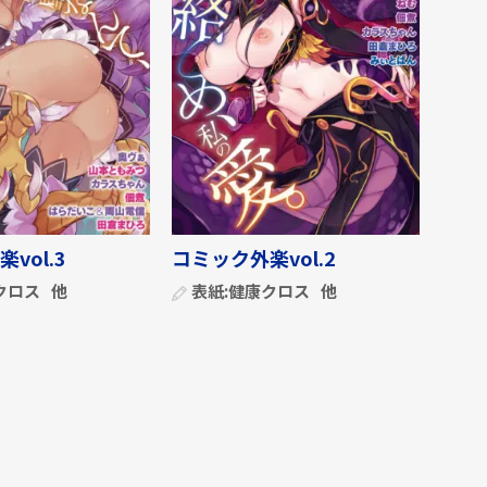
vol.3
コミック外楽vol.2
クロス
他
表紙:
健康クロス
他