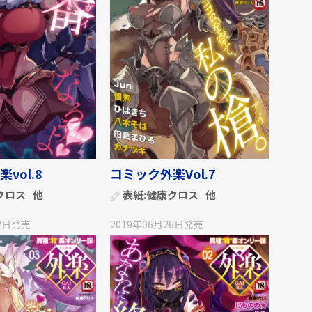
vol.8
コミック外楽Vol.7
クロス
他
表紙:
健康クロス
他
2日
発売
2019年06月26日
発売