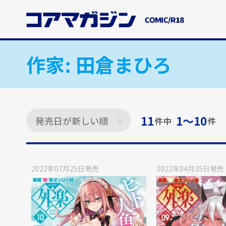
メ
イ
ン
コ
ン
作家:
田倉まひろ
テ
ン
ツ
に
ス
11
1〜10
件中
件
キ
ッ
プ
す
2022年07月25日
発売
2022年04月25日
発売
る