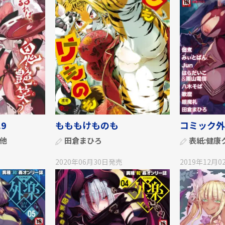
9
もももけものも
コミック外楽
他
田倉まひろ
表紙:
健康
2020年06月30日
発売
2019年12月0