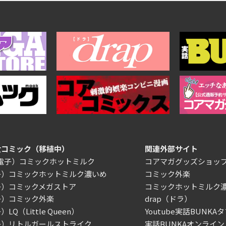
女コミック（移植中）
関連外部サイト
/電子）コミックホットミルク
コアマガグッズショッ
子）コミックホットミルク濃いめ
コミック外楽
子）コミックメガストア
コミックホットミルク
子）コミック外楽
drap（ドラ）
LQ（Little Queen）
Youtube実話BUNKAタ
子）リトルガールストライク
実話BUNKAオンライン