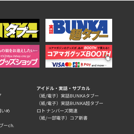
アイドル・実話・サブカル
プ
（紙/電子）実話BUNKAタブー
（紙/電子）実話BUNKA超タブー
濃いめ
ロト ナンバーズ関連
（紙/一部電子）コア新書
ブーch.