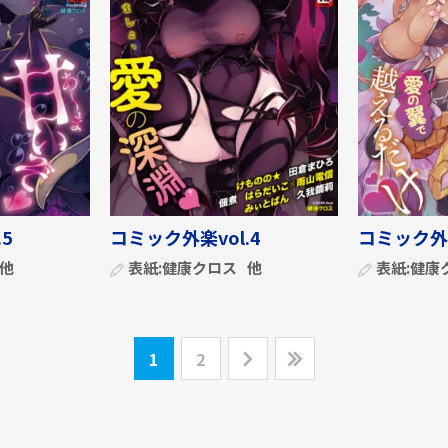
5
コミック外楽vol.4
コミック外楽
他
表紙:
健康クロス
他
表紙:
健康
1
2