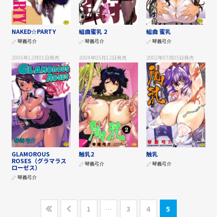
NAKED☆PARTY
組曲蜜乳 2
組曲 蜜乳
琴義弓介
琴義弓介
琴義弓介
2005年12月01日
発売
2004年05月12日
発売
2002年07月05日
発売
GLAMOROUS
触乳2
触乳
ROSES（グラマラス
琴義弓介
琴義弓介
ローゼス）
琴義弓介
1
…
3
4
5