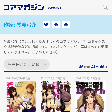
メ
イ
ン
コ
ン
作家:
琴義弓介
テ
ン
ツ
琴義弓介（ことよし・ゆみすけ）のコアマガジン発行コミックス
に
や掲載雑誌などの情報です。（※バックナンバー等はすべてを網羅
ス
しておりません。ご了承ください）
キ
ッ
プ
46
41〜46
件中
件
す
る
2011年06月10日
発売
2010年03月10日
発売
2009年04月10日
発売