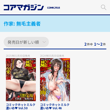
メ
イ
ン
コ
作家:
無毛主義者
ン
テ
ン
ツ
に
2
1〜2
件中
件
ス
キ
2025年01月30日
発売
2024年05月30日
発売
ッ
プ
す
る
コミックホットミルク
コミックホットミルク
濃いめ♥ Vol.50
濃いめ♥ Vol.46