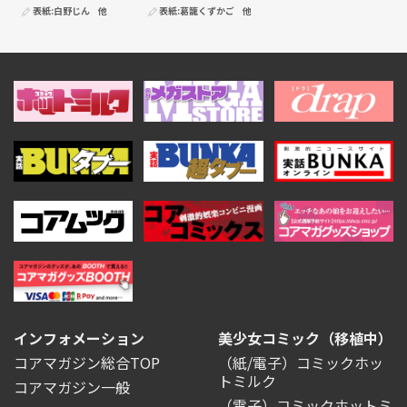
表紙:
白野じん
他
表紙:
葛籠くずかご
他
インフォメーション
美少女コミック（移植中）
コアマガジン総合TOP
（紙/電子）コミックホッ
トミルク
コアマガジン一般
（電子）コミックホットミ