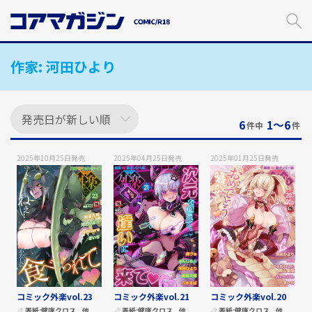
メ
イ
ン
コ
作家:
河田ひより
ン
テ
ン
ツ
に
6
1〜6
件中
件
ス
キ
2025年10月25日
発売
2025年04月25日
発売
2025年01月25日
発売
ッ
プ
す
る
コミック外楽vol.23
コミック外楽vol.21
コミック外楽vol.20
表紙:
健康クロス
他
表紙:
健康クロス
他
表紙:
健康クロス
他