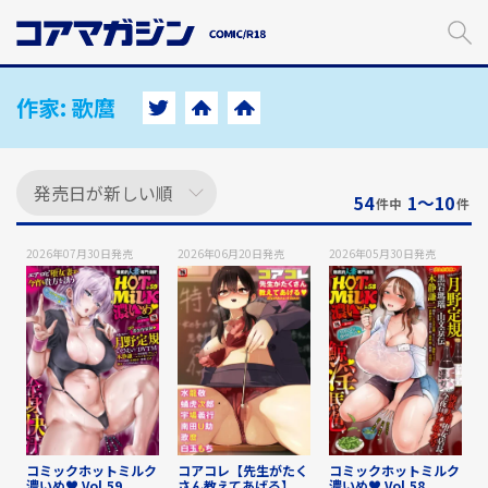
メ
イ
ン
コ
ン
作家:
歌麿
テ
ン
ツ
に
54
1〜10
件中
件
ス
キ
2026年07月30日
発売
2026年06月20日
発売
2026年05月30日
発売
ッ
プ
す
る
コミックホットミルク
コアコレ【先生がたく
コミックホットミルク
濃いめ♥ Vol.59
さん教えてあげる】
濃いめ♥ Vol.58