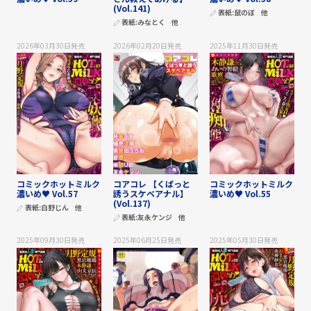
(Vol.141)
表紙:
鼠のぼ
他
表紙:
みなとく
他
2026年03月30日
発売
2026年02月20日
発売
2025年11月30日
発売
コミックホットミルク
コアコレ 【くぱっと
コミックホットミルク
濃いめ♥ Vol.57
誘うスケベアナル】
濃いめ♥ Vol.55
(Vol.137)
表紙:
白野じん
他
表紙:
友永ケンジ
他
2025年09月30日
発売
2025年06月25日
発売
2025年05月30日
発売