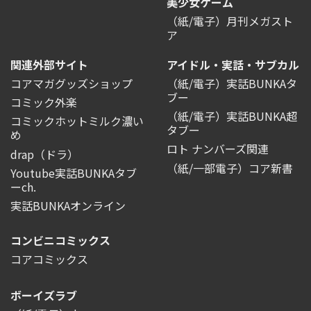
美少女ゲーム
（紙/電子）月刊メガスト
ア
関連外部サイト
アイドル・実話・サブカル
コアマガグッズショップ
（紙/電子）実話BUNKAタ
ブー
コミック外楽
（紙/電子）実話BUNKA超
コミックホットミルク濃い
タブー
め
ロト ナンバーズ関連
drap（ドラ）
（紙/一部電子）コア新書
Youtube実話BUNKAタブ
ーch.
実話BUNKAオンライン
コンビニコミックス
コアコミックス
ボーイズラブ