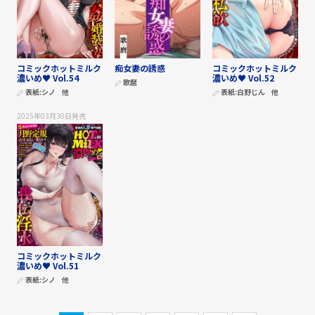
コミックホットミルク
痴女妻の誘惑
コミックホットミルク
濃いめ♥ Vol.54
濃いめ♥ Vol.52
歌麿
表紙:
シノ
他
表紙:
白野じん
他
2025年03月30日
発売
コミックホットミルク
濃いめ♥ Vol.51
表紙:
シノ
他