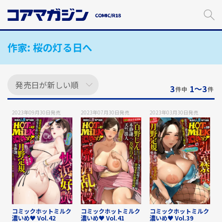
メ
イ
ン
コ
作家:
桜の灯る日へ
ン
テ
ン
ツ
に
3
1〜3
件中
件
ス
キ
2023年09月30日
発売
2023年07月30日
発売
2023年03月30日
発売
ッ
プ
す
る
コミックホットミルク
コミックホットミルク
コミックホットミルク
濃いめ♥ Vol.42
濃いめ♥ Vol.41
濃いめ♥ Vol.39