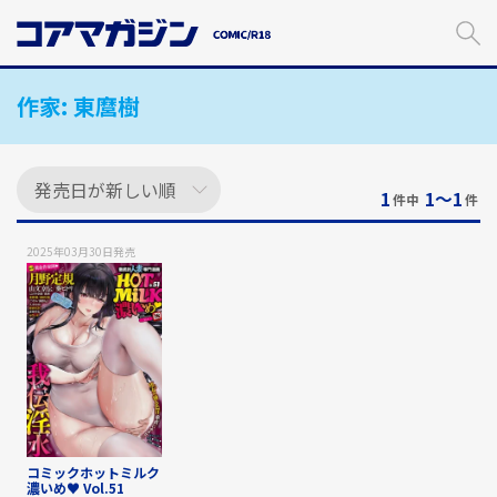
メ
イ
ン
コ
作家:
東麿樹
ン
テ
ン
ツ
に
1
1〜1
件中
件
ス
キ
2025年03月30日
発売
ッ
プ
す
る
コミックホットミルク
濃いめ♥ Vol.51