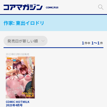
メ
イ
ン
コ
作家:
東出イロドリ
ン
テ
ン
ツ
に
1
1〜1
件中
件
ス
キ
2023年03月02日
発売
ッ
プ
す
る
COMIC HOTMILK
2023年4月号