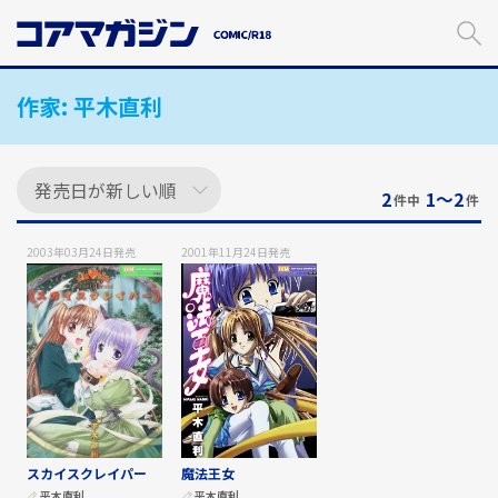
メ
イ
ン
コ
作家:
平木直利
ン
テ
ン
ツ
に
2
1〜2
件中
件
ス
キ
2003年03月24日
発売
2001年11月24日
発売
ッ
プ
す
る
スカイスクレイパー
魔法王女
平木直利
平木直利