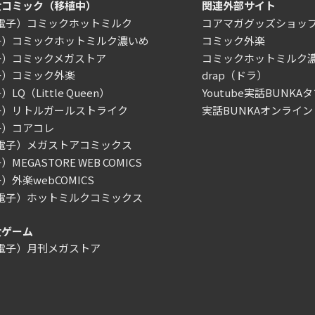
女コミック（移植中）
関連外部サイト
/電子）コミックホットミルク
コアマガグッズショッ
子）コミックホットミルク濃いめ
コミック外楽
子）コミックメガストア
コミックホットミルク
子）コミック外楽
drap（ドラ）
LQ（Little Queen）
Youtube実話BUNKAタ
子）リトルガールストライク
実話BUNKAオンライン
子）コアコレ
/電子）メガストアコミックス
MEGASTORE WEB COMICS
）外楽webCOMICS
/電子）ホットミルクコミックス
女ゲーム
/電子）月刊メガストア