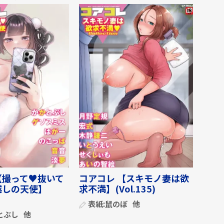
【撮って♥抜いて
コアコレ 【スキモノ妻は欲
越しの天使】
求不満】(Vol.135)
表紙:
鼠のぼ
他
とぶし
他