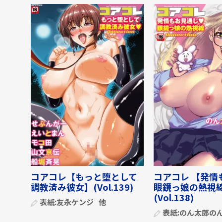
コアコレ【もっと堕として
コアコレ 【発情
調教済み彼女】(Vol.139)
眼鏡っ娘の熱視
(Vol.138)
表紙:
友永ケンジ
他
表紙:
のん太郎の