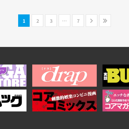
1
2
3
…
7