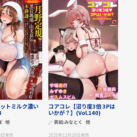
ットミルク濃い
コアコレ【沼り度3倍 3Pは
8
いかが？】(Vol.140)
ぼ
他
表紙:
みなとく
他
0日
発売
2025年12月20日
発売