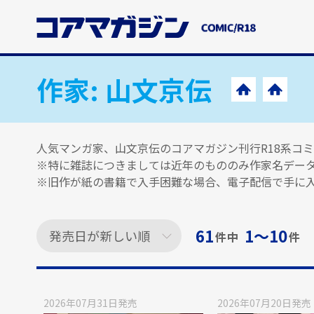
メ
イ
ン
コ
ン
作家:
山文京伝
テ
ン
ツ
に
人気マンガ家、山文京伝のコアマガジン刊行R18系コ
ス
※特に雑誌につきましては近年のもののみ作家名デー
キ
※旧作が紙の書籍で入手困難な場合、電子配信で手に
ッ
プ
す
61
1〜10
件中
件
る
2026年07月31日
発売
2026年07月20日
発売