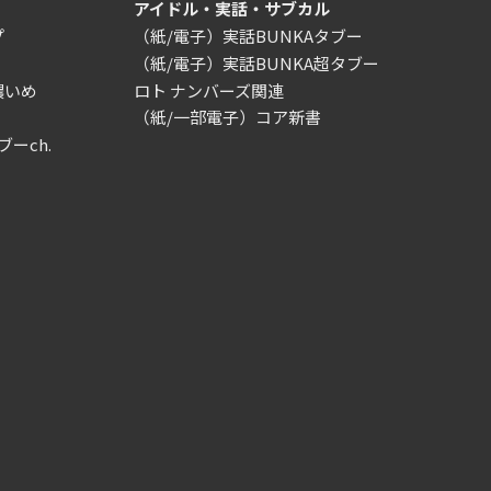
アイドル・実話・サブカル
プ
（紙/電子）実話BUNKAタブー
（紙/電子）実話BUNKA超タブー
濃いめ
ロト ナンバーズ関連
（紙/一部電子）コア新書
ブーch.