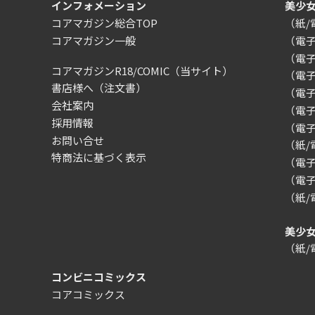
インフォメーション
美少
コアマガジン総合TOP
（紙
コアマガジン一般
（電
（電
コアマガジンR18/COMIC
（当サイト）
（電
書店様へ（注文書）
（電子）
会社案内
（電
採用情報
（電
お問い合せ
（紙
特商法に基づく表示
（電子）
（電子
（紙
美少
（紙
コンビニコミックス
コアコミックス