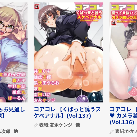
もお見通し
コアコレ 【くぱっと誘うス
コアコレ 
線】
ケベアナル】(Vol.137)
♥ カメラ
(Vol.136)
表紙:
友永ケンジ
他
ん次郎
他
表紙:
かか