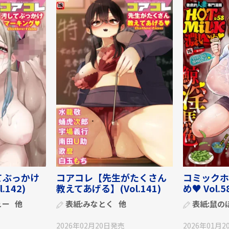
てぶっかけ
コアコレ【先生がたくさん
コミックホ
142)
教えてあげる】(Vol.141)
め♥ Vol.5
ュー
他
表紙:
みなとく
他
表紙:
鼠の
2026年02月20日
発売
2026年01月2