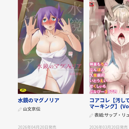
水鏡のマグノリア
コアコレ【汚し
マーキング】(Vol.
山文京伝
表紙:
サップ・リ
2026年04月20日
発売
2026年03月20日
発売