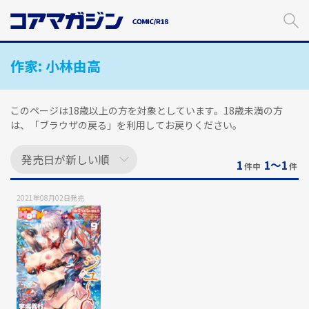
メ
イ
ン
コ
作家:
小林由高
ン
テ
ン
ツ
このページは18歳以上の方を対象としています。18歳未満の方
に
は、「ブラウザの戻る」を利用してお戻りください。
ス
キ
1
1〜1
ッ
件中
件
プ
す
2021年08月02日
発売
る