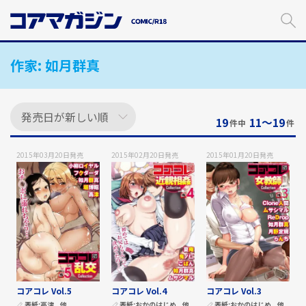
メ
イ
ン
コ
作家:
如月群真
ン
テ
ン
ツ
に
19
11〜19
件中
件
ス
キ
2015年03月20日
発売
2015年02月20日
発売
2015年01月20日
発売
ッ
プ
す
る
コアコレ Vol.5
コアコレ Vol.4
コアコレ Vol.3
表紙:
高津
他
表紙:
おかのはじめ
他
表紙:
おかのはじめ
他