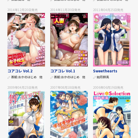
2014年12月20日
発売
2014年11月20日
発売
2011年04月25日
発売
コアコレ Vol.2
コアコレ Vol.1
Sweethearts
表紙:
おかのはじめ
他
表紙:
おかのはじめ
他
如月群真
2009年04月25日
発売
2007年08月18日
発売
2006年06月19日
発売