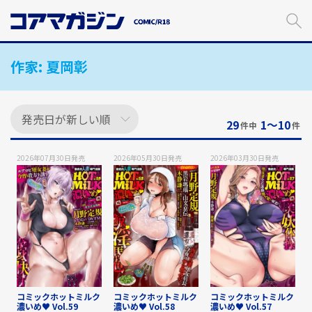
メ
イ
ン
コ
作家:
夏岡彰
ン
テ
ン
ツ
に
29
1〜10
件中
件
ス
キ
2026年07月30日
発売
2026年05月30日
発売
2026年03月30日
発売
ッ
プ
す
る
コミックホットミルク
コミックホットミルク
コミックホットミルク
濃いめ♥ Vol.59
濃いめ♥ Vol.58
濃いめ♥ Vol.57