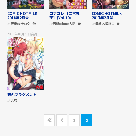
COMIC HOTMILK
コアコレ 【二穴昇
COMIC HOTMILK
2018年2月号
天】(Vol.30)
2017年2月号
表紙:
キチロク
他
表紙:
clone人間
他
表紙:
木静謙二
他
2015年10月31日
発売
恋色フラグメント
六壱
1
2