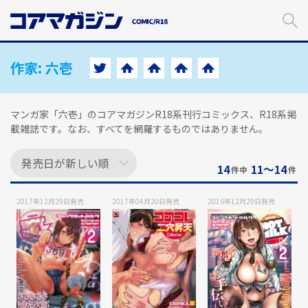
メ
イ
ン
コ
ン
作家:
六壱
テ
ン
ツ
マンガ家「六壱」のコアマガジンR18系刊行コミックス、R18系掲
に
載雑誌です。なお、すべてを網羅するものではありません。
ス
キ
ッ
14
11〜14
件中
件
プ
す
2017年12月29日
発売
2017年04月20日
発売
2016年12月29日
発売
る