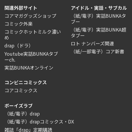
関連外部サイト
アイドル・実話・サブカル
コアマガグッズショップ
（紙/電子）実話BUNKAタ
ブー
コミック外楽
（紙/電子）実話BUNKA超
コミックホットミルク濃い
タブー
め
ロト ナンバーズ関連
drap（ドラ）
（紙/一部電子）コア新書
Youtube実話BUNKAタブ
ーch.
実話BUNKAオンライン
コンビニコミックス
コアコミックス
ボーイズラブ
（紙/電子）drap
（紙/電子）drapコミックス・DX
雑誌「drap」定期購読