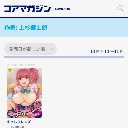
メ
イ
ン
コ
作家:
上杉響士郎
ン
テ
ン
ツ
に
11
11〜11
件中
件
ス
キ
2015年07月01日
発売
ッ
プ
す
る
えっちフレンズ
上杉響士郎